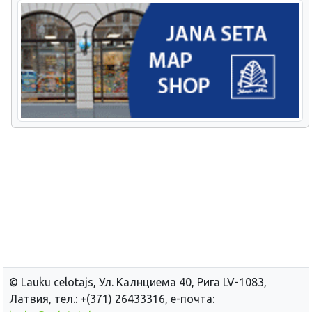
© Lauku сelotajs, Ул. Калнциема 40, Рига LV-1083,
Латвия, тел.: +(371) 26433316, е-почта: