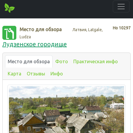
Нo
10297
Место для обзора
Латвия, Latgale,
Ludza
Лудзенское городище
Место для обзора
Фото
Практическая инфо
Карта
Отзывы
Инфо