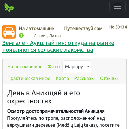
Нo
50134
На автомашине
Путешествуй сам
Латвия, Литва
Земгале - Аукштайтия: откуда на рынке
появляются сельские лакомства
На автомашине
Фото
Маршрут
Практическая инфо
Карта
Рассказы
Отзывы
День в Аникщяй и его
окрестностях
Осмотр достопримечательностей Аникщяя
.
Прогуляйтесь по тропе, расположенной над
верхушками деревьев (Medžių Lajų takas), посетите