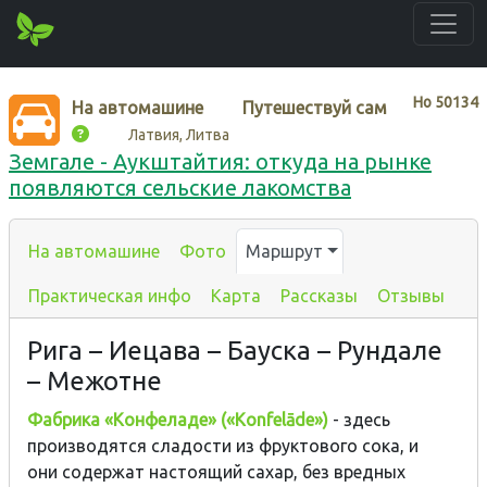
Нo
50134
На автомашине
Путешествуй сам
Латвия, Литва
Земгале - Аукштайтия: откуда на рынке
появляются сельские лакомства
На автомашине
Фото
Маршрут
Практическая инфо
Карта
Рассказы
Отзывы
Рига – Иецава – Бауска – Рундале
– Межотне
Фабрика «Конфеладе» («Konfelāde»)
- здесь
производятся сладости из фруктового сока, и
они содержат настоящий сахар, без вредных