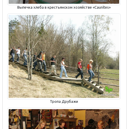
Выпечка хлеба в крестьянском хозяйстве «Caunītes»
Тропа Друбажи