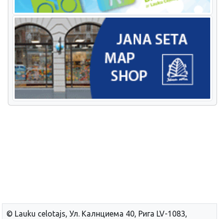
© Lauku сelotajs, Ул. Калнциема 40, Рига LV-1083,