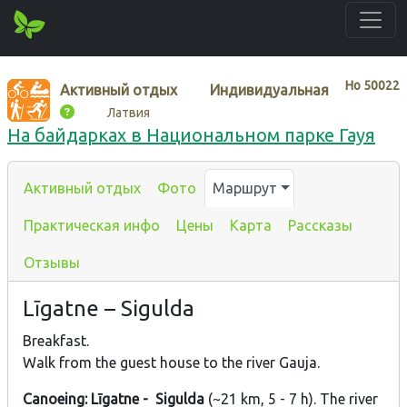
Нo
50022
Активный отдых
Индивидуальная
Латвия
На байдарках в Национальном парке Гауя
Активный отдых
Фото
Маршрут
Практическая инфо
Цены
Карта
Рассказы
Отзывы
Līgatne – Sigulda
Breakfast.
Walk from the guest house to the river Gauja.
Canoeing: Līgatne - Sigulda
(~21 km, 5 - 7 h). The river