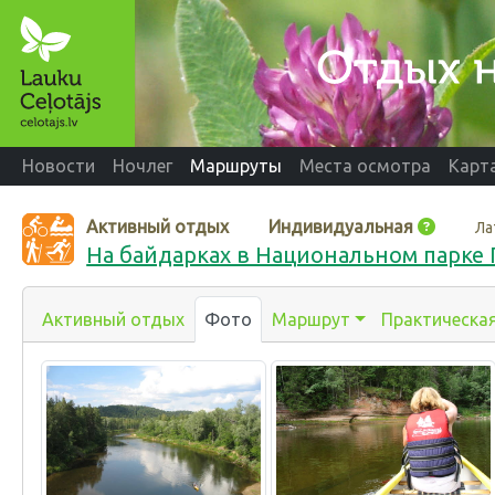
Новости
Ночлег
Маршруты
Места осмотра
Карт
Активный отдых
Индивидуальная
Ла
На байдарках в Национальном парке 
Активный отдых
Фото
Маршрут
Практическа