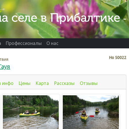
а
Профессионалы
О нас
Нo
50022
твия
Гауя
я инфо
Цены
Карта
Рассказы
Отзывы