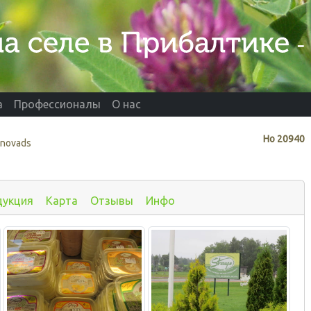
а
Профессионалы
О нас
Нo
20940
 novads
дукция
Карта
Отзывы
Инфо