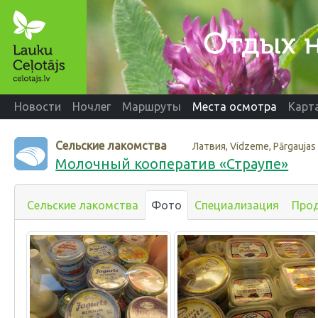
Новости
Ночлег
Маршруты
Места осмотра
Карт
Сельские лакомства
Латвия, Vidzeme, Pārgaujas
Молочный кооператив «Страупе»
Сельские лакомства
Фото
Специализация
Про