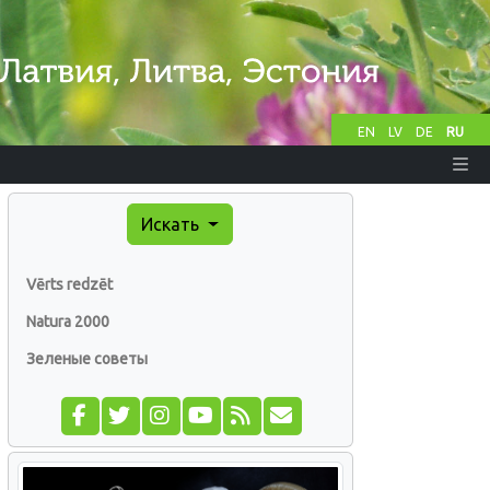
EN
LV
DE
RU
Искать
Vērts redzēt
Natura 2000
Зеленые советы