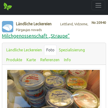
No
20940
Ländliche Leckereien
Lettland, Vidzeme,
Pārgaujas novads
Milchgenossenschaft „Straupe”
Ländliche Leckereien
Foto
Spezialisierung
Produkte
Karte
Referenzen
Info