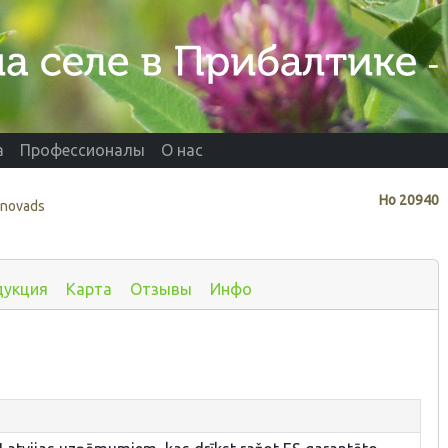
а
Профессионалы
О нас
Нo
20940
 novads
дукция
Карта
Отзывы
Инфо