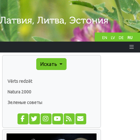
EN
LV
DE
RU
Искать
Vērts redzēt
Natura 2000
Зеленые советы