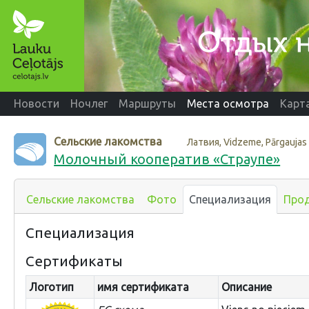
Новости
Ночлег
Маршруты
Места осмотра
Карт
Сельские лакомства
Латвия, Vidzeme, Pārgaujas
Молочный кооператив «Страупе»
Сельские лакомства
Фото
Специализация
Про
Специализация
Сертификаты
Логотип
имя сертификата
Описание