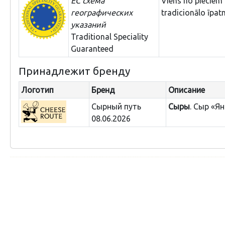
ЕС схема
Viens no pieciem
географических
tradicionālo īpat
указаний
Traditional Speciality
Guaranteed
Принадлежит бренду
Логотип
Бренд
Описание
Сырный путь
Сыры
. Сыр «Я
08.06.2026