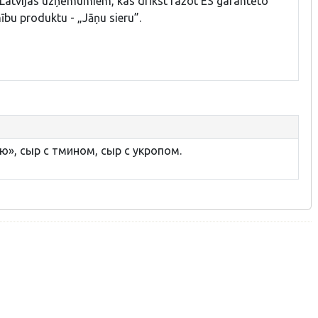
 Latvijas uzņēmumiem, kas drīkst ražot ES garantēto
nību produktu - „Jāņu sieru”.
ню», сыр с тмином, сыр с укропом.