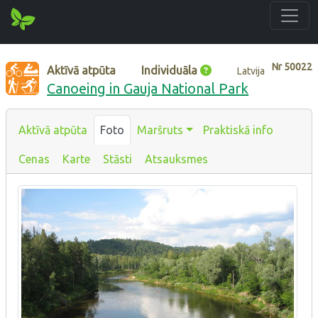
Nr
50022
Aktīvā atpūta
Individuāla
Latvija
Canoeing in Gauja National Park
Aktīvā atpūta
Foto
Maršruts
Praktiskā info
Cenas
Karte
Stāsti
Atsauksmes