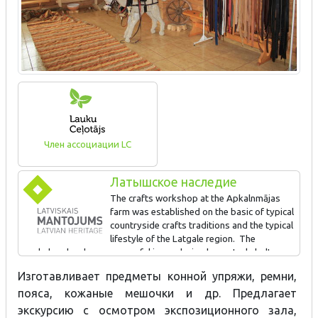
Член ассоциации LC
Латышское наследие
The crafts workshop at the Apkalnmājas
farm was established on the basic of typical
countryside crafts traditions and the typical
lifestyle of the Latgale region. The
workshop has been successful in producing horse tack, belts,
leather sacks, etc. Visitors are offered a tour of the exhibition
Изготавливает предметы конной упряжи, ремни,
and workshop, learning about types of leather and the secrets of
пояса, кожаные мешочки и др. Предлагает
leatherwork. They can also try their own hand at producing
leather goods and purchase finished products. Master’s classes
экскурсию с осмотром экспозиционного зала,