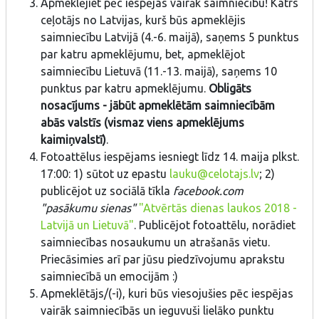
Apmeklējiet pēc iespējas vairāk saimniecību! Katrs
ceļotājs no Latvijas, kurš būs apmeklējis
saimniecību Latvijā (4.-6. maijā), saņems 5 punktus
par katru apmeklējumu, bet, apmeklējot
saimniecību Lietuvā (11.-13. maijā), saņems 10
punktus par katru apmeklējumu.
Obligāts
nosacījums - jābūt apmeklētām saimniecībām
abās valstīs (vismaz viens apmeklējums
kaimiņvalstī)
.
Fotoattēlus iespējams iesniegt līdz 14. maija plkst.
17:00: 1) sūtot uz epastu
lauku@celotajs.lv
; 2)
publicējot uz sociālā tīkla
facebook.com
"pasākumu sienas"
"Atvērtās dienas laukos 2018 -
Latvijā un Lietuvā"
. Publicējot fotoattēlu, norādiet
saimniecības nosaukumu un atrašanās vietu.
Priecāsimies arī par jūsu piedzīvojumu aprakstu
saimniecībā un emocijām :)
Apmeklētājs/(-i), kuri būs viesojušies pēc iespējas
vairāk saimniecībās un ieguvuši lielāko punktu