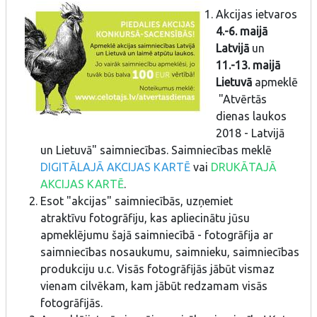
Akcijas ietvaros
4.-6. maijā
Latvijā
un
11.-13. maijā
Lietuvā
apmeklē
"Atvērtās
dienas laukos
2018 - Latvijā
un Lietuvā" saimniecības. Saimniecības meklē
DIGITĀLAJĀ AKCIJAS KARTĒ
vai
DRUKĀTAJĀ
AKCIJAS KARTĒ
.
Esot "akcijas" saimniecībās, uzņemiet
atraktīvu fotogrāfiju, kas apliecinātu jūsu
apmeklējumu šajā saimniecībā - fotogrāfija ar
saimniecības nosaukumu, saimnieku, saimniecības
produkciju u.c. Visās fotogrāfijās jābūt vismaz
vienam cilvēkam, kam jābūt redzamam visās
fotogrāfijās.