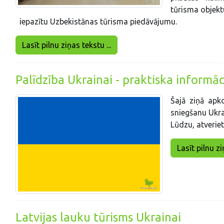
tūrisma objektu
iepazītu Uzbekistānas tūrisma piedāvājumu.
Lasīt pilnu ziņas tekstu ...
Palīdzība Ukrainai - praktiska informāc
Šajā ziņā apk
sniegšanu Ukra
Lūdzu, atveriet
Lasīt pilnu zi
Latvijas lauku tūrisms Ukrainai