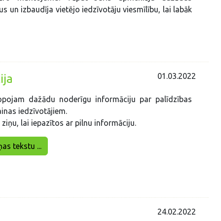
s un izbaudīja vietējo iedzīvotāju viesmīlību, lai labāk
01.03.2022
ija
opojam dažādu noderīgu informāciju par palīdzības
inas iedzīvotājiem.
 ziņu, lai iepazītos ar pilnu informāciju.
ņas tekstu ...
24.02.2022