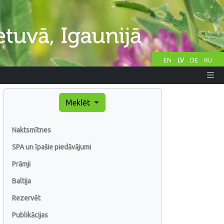
EN
LV
DE
RU
Meklēt
Naktsmītnes
SPA un īpašie piedāvājumi
Prāmji
Baltija
Rezervēt
Publikācijas