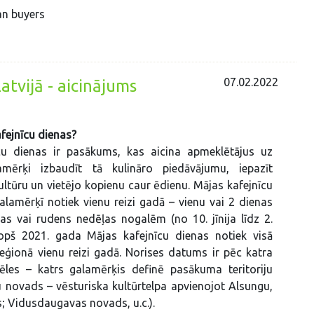
an buyers
07.02.2022
atvijā - aicinājums
afejnīcu dienas?
cu dienas ir pasākums, kas aicina apmeklētājus uz
amērķi izbaudīt tā kulināro piedāvājumu, iepazīt
kultūru un vietējo kopienu caur ēdienu. Mājas kafejnīcu
alamērķī notiek vienu reizi gadā – vienu vai 2 dienas
s vai rudens nedēļas nogalēm (no 10. jīnija līdz 2.
pš 2021. gada Mājas kafejnīcu dienas notiek visā
 reģionā vienu reizi gadā. Norises datums ir pēc katra
ēles – katrs galamērķis definē pasākuma teritoriju
itu novads – vēsturiska kultūrtelpa apvienojot Alsungu,
; Vidusdaugavas novads, u.c.).