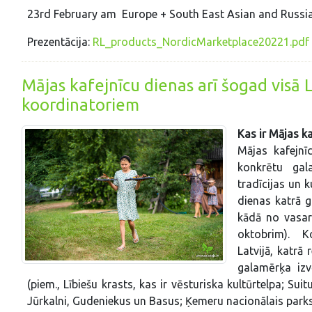
23rd February am Europe + South East Asian and Russi
Prezentācija:
RL_products_NordicMarketplace20221.pdf
Mājas kafejnīcu dienas arī šogad visā L
koordinatoriem
Kas ir Mājas k
Mājas kafejnī
konkrētu gal
tradīcijas un 
dienas katrā g
kādā no vasara
oktobrim). Ko
Latvijā, katrā
galamērķa izv
(piem., Lībiešu krasts, kas ir vēsturiska kultūrtelpa; Su
Jūrkalni, Gudeniekus un Basus; Ķemeru nacionālais parks