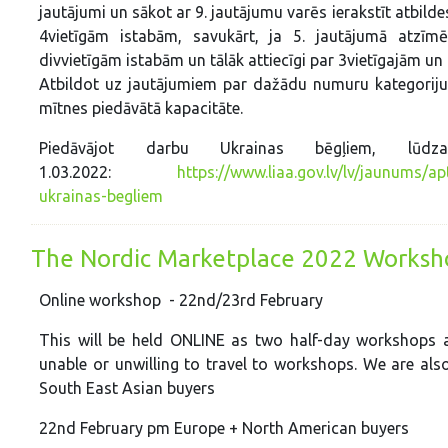
jautājumi un sākot ar 9. jautājumu varēs ierakstīt atbild
4vietīgām istabām, savukārt, ja 5. jautājumā atzīmē
divvietīgām istabām un tālāk attiecīgi par 3vietīgajām un
Atbildot uz jautājumiem par dažādu numuru kategoriju 
mītnes piedāvātā kapacitāte.
Piedāvājot darbu Ukrainas bēgļiem, lūd
1.03.2022:
https://www.liaa.gov.lv/lv/jaunums/a
ukrainas-begliem
The Nordic Marketplace 2022 Worksh
Online workshop - 22nd/23rd February
This will be held ONLINE as two half-day workshops as
unable or unwilling to travel to workshops. We are al
South East Asian buyers
22nd February pm Europe + North American buyers