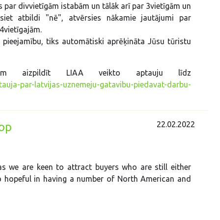
es par divvietīgām istabām un tālāk arī par 3vietīgām un
siet atbildi "nē", atvērsies nākamie jautājumi par
 4vietīgajām.
pieejamību, tiks automātiski aprēķināta Jūsu tūristu
zam aizpildīt LIAA veikto aptauju līdz
ptauja-par-latvijas-uznemeju-gatavibu-piedavat-darbu-
22.02.2022
op
 we are keen to attract buyers who are still either
so hopeful in having a number of North American and