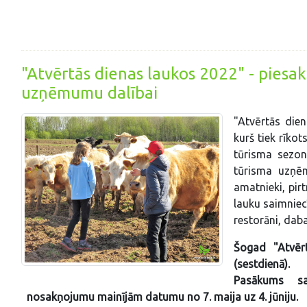
"Atvērtās dienas laukos 2022" - piesak
uzņēmumu dalībai
"Atvērtās die
kurš tiek rīko
tūrisma sezon
tūrisma uzņēm
amatnieki, pirt
lauku saimniecī
restorāni, daba
Šogad "Atvērt
(sestdienā).
Pasākums sa
nosakņojumu mainījām datumu no 7. maija uz 4. jūniju.