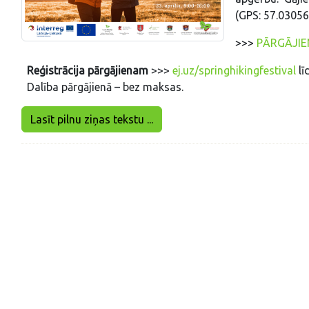
(GPS: 57.03056
>>>
PĀRGĀJI
Reģistrācija pārgājienam
>>>
ej.uz/springhikingfestival
lī
Dalība pārgājienā – bez maksas.
Lasīt pilnu ziņas tekstu ...