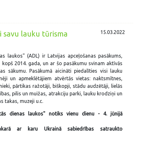
15.03.2022
i savu lauku tūrisma
nas laukos" (ADL) ir Latvijas apceļošanas pasākums,
ts kopš 2014. gada, un ar šo pasākumu svinam aktīvās
as sākumu. Pasākumā aicināti piedalīties visi lauku
ēji un apmeklētājiem atvērtās vietas: naktsmītnes,
nieki, pārtikas ražotāji, biškopji, stādu audzētāji, lielās
bas, pilis un muižas, atrakciju parki, lauku krodziņi un
s takas, muzeji u.c.
ās dienas laukos" notiks vienu dienu - 4. jūnijā
karā ar karu Ukrainā sabiedrības satraukto