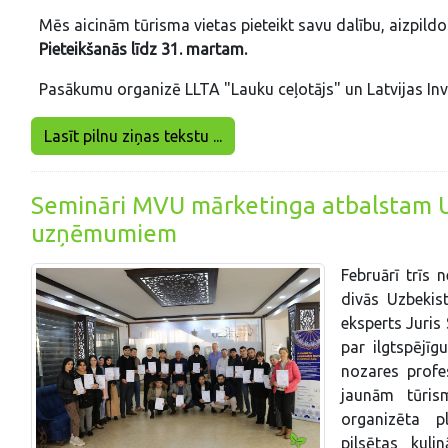
Mēs aicinām tūrisma vietas pieteikt savu dalību, aizpild
Pieteikšanās līdz 31. martam.
Pasākumu organizē LLTA "Lauku ceļotājs" un Latvijas Inve
Lasīt pilnu ziņas tekstu ...
Semināri MVU mārketinga atbalstam U
uzņēmumiem
Februārī trīs
divās Uzbekist
eksperts Juris 
par ilgtspējī
nozares profe
jaunām tūris
organizēta p
pilsētas kul