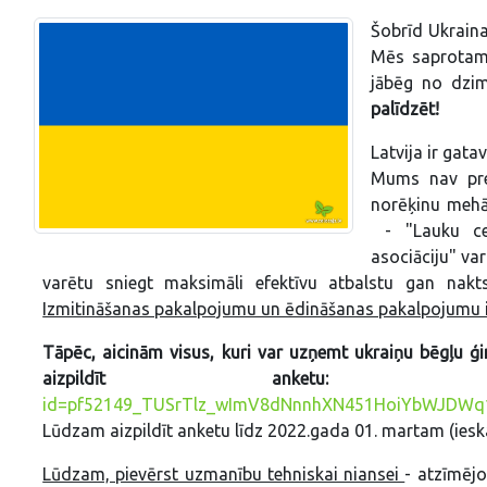
Šobrīd Ukraina
Mēs saprotam, 
jābēg no dzi
palīdzēt!
Latvija ir gat
Mums nav pre
norēķinu mehā
- "Lauku ceļ
asociāciju" va
varētu sniegt maksimāli efektīvu atbalstu gan nak
Izmitināšanas pakalpojumu un ēdināšanas pakalpojumu i
Tāpēc, aicinām visus, kuri var uzņemt ukraiņu bēgļu ģ
aizpildīt anketu:
id=pf52149_TUSrTlz_wImV8dNnnhXN451HoiYbWJDW
Lūdzam aizpildīt anketu līdz 2022.gada 01. martam (ieska
Lūdzam, pievērst uzmanību tehniskai niansei
- atzīmējo