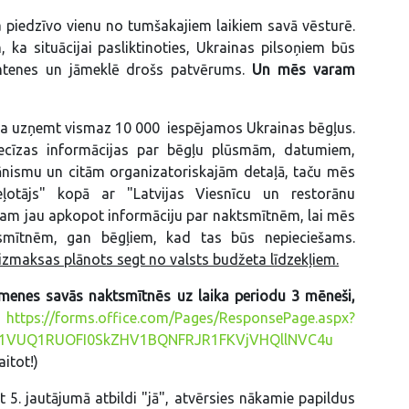
 piedzīvo vienu no tumšakajiem laikiem savā vēsturē.
ka situācijai pasliktinoties, Ukrainas pilsoņiem būs
mtenes un jāmeklē drošs patvērums.
Un mēs varam
ava uzņemt vismaz 10 000 iespējamos Ukrainas bēgļus.
cīzas informācijas par bēgļu plūsmām, datumiem,
nismu un citām organizatoriskajām detaļā, taču mēs
otājs" kopā ar "Latvijas Viesnīcu un restorānu
ram jau apkopot informāciju par naktsmītnēm, lai mēs
tsmītnēm, gan bēgļiem, kad tas būs nepieciešams.
zmaksas plānots segt no valsts budžeta līdzekļiem.
imenes savās naktsmītnēs uz laika periodu 3 mēneši,
https://forms.office.com/Pages/ResponsePage.aspx?
q1VUQ1RUOFI0SkZHV1BQNFRJR1FKVjVHQllNVC4u
itot!)
t 5. jautājumā atbildi "jā", atvērsies nākamie papildus