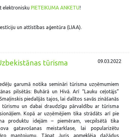
ot elektronisku
PIETEIKUMA ANKETU
!
stīciju un attīstības aģentūra (LIAA).
09.03.2022
zbekistānas tūrisma
 nedēļu garumā notika semināri tūrisma uzņēmumiem
ānas pilsētās: Buhārā un Hivā. Arī “Lauku ceļotājs”
Smaļinskis piedalījās tajos, lai dalītos savās zināšanās
gu tūrismu un dabai draudzīgu pārvaldību ar tūrisma
sionāļiem. Kopā ar uzņēmējiem tika strādāts arī pie
ma produktu idejām – piemēram, vecpilsētā tika
lova gatavošanas meistarklase, lai popularizētu
ināro mantojumu. Tāpat Juris apmeklēja dažādus