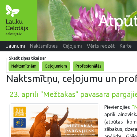
Jaunumi
Naktsmītnes
Ceļojumi
Vērts redzēt
Karte
Skatīt ziņas tikai par
Naktsmītnēm
Ceļojumiem
Profesionālās
Naktsmītņu, ceļojumu un prof
23. aprīlī "Mežtakas" pavasara pārgāji
Pievienojies
"
aprīlī ainavis
(atpūtas kom
zābakus, dzera
apģērbu. Gāji