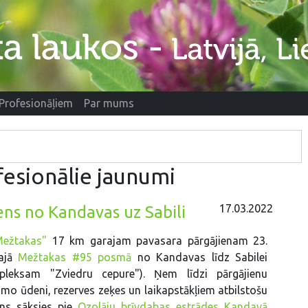
Profesionāļiem
Par mums
esionālie jaunumi
17.03.2022
ens no Kandavas uz Sabili
Mežtakas"
17 km garajam pavasara pārgājienam 23.
kajā
Mežtakas #95 posmā
no Kandavas līdz Sabilei
pleksam "Zviedru cepure"). Ņem līdzi pārgājienu
mo ūdeni, rezerves zeķes un laikapstākļiem atbilstošu
ens sāksies pie
Ozolāju brīvdabas estrādes Kandavā