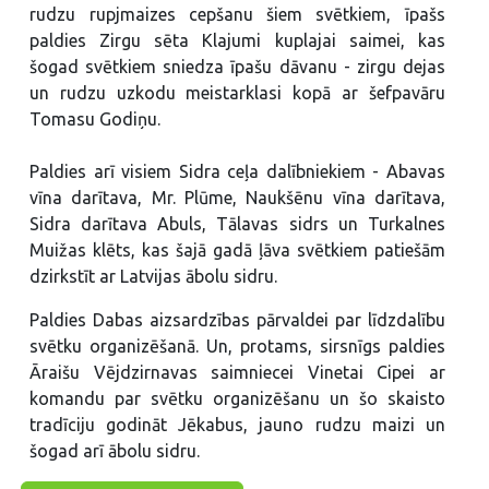
rudzu rupjmaizes cepšanu šiem svētkiem, īpašs
paldies Zirgu sēta Klajumi kuplajai saimei, kas
šogad svētkiem sniedza īpašu dāvanu - zirgu dejas
un rudzu uzkodu meistarklasi kopā ar šefpavāru
Tomasu Godiņu.
Paldies arī visiem Sidra ceļa dalībniekiem - Abavas
vīna darītava, Mr. Plūme, Naukšēnu vīna darītava,
Sidra darītava Abuls, Tālavas sidrs un Turkalnes
Muižas klēts, kas šajā gadā ļāva svētkiem patiešām
dzirkstīt ar Latvijas ābolu sidru.
Paldies Dabas aizsardzības pārvaldei par līdzdalību
svētku organizēšanā. Un, protams, sirsnīgs paldies
Āraišu Vējdzirnavas saimniecei Vinetai Cipei ar
komandu par svētku organizēšanu un šo skaisto
tradīciju godināt Jēkabus, jauno rudzu maizi un
šogad arī ābolu sidru.