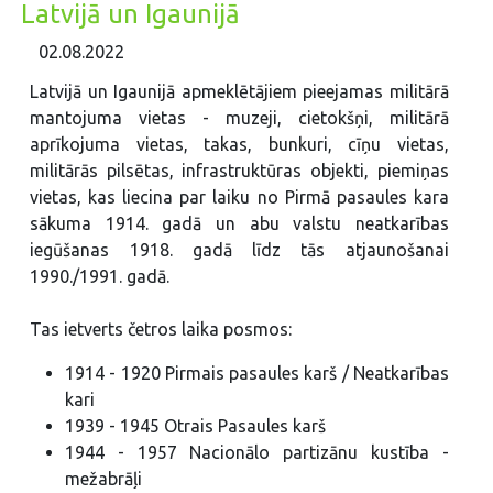
Latvijā un Igaunijā
02.08.2022
Latvijā un Igaunijā apmeklētājiem pieejamas militārā
mantojuma vietas - muzeji, cietokšņi, militārā
aprīkojuma vietas, takas, bunkuri, cīņu vietas,
militārās pilsētas, infrastruktūras objekti, piemiņas
vietas, kas liecina par laiku no Pirmā pasaules kara
sākuma 1914. gadā un abu valstu neatkarības
iegūšanas 1918. gadā līdz tās atjaunošanai
1990./1991. gadā.
Tas ietverts četros laika posmos:
1914 - 1920 Pirmais pasaules karš / Neatkarības
kari
1939 - 1945 Otrais Pasaules karš
1944 - 1957 Nacionālo partizānu kustība -
mežabrāļi