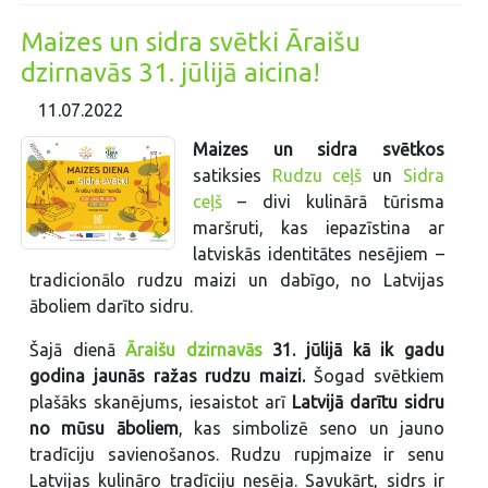
Maizes un sidra svētki Āraišu
dzirnavās 31. jūlijā aicina!
11.07.2022
Maizes un sidra svētkos
satiksies
Rudzu ceļš
un
Sidra
ceļš
– divi kulinārā tūrisma
maršruti, kas iepazīstina ar
latviskās identitātes nesējiem –
tradicionālo rudzu maizi un dabīgo, no Latvijas
āboliem darīto sidru.
Šajā dienā
Āraišu dzirnavās
31. jūlijā kā ik gadu
godina jaunās ražas rudzu maizi.
Šogad svētkiem
plašāks skanējums, iesaistot arī
Latvijā darītu sidru
no mūsu āboliem
, kas simbolizē seno un jauno
tradīciju savienošanos. Rudzu rupjmaize ir senu
Latvijas kulināro tradīciju nesēja. Savukārt, sidrs ir