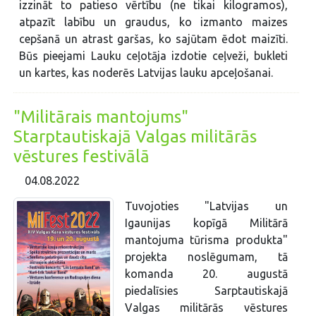
izzināt to patieso vērtību (ne tikai kilogramos),
atpazīt labību un graudus, ko izmanto maizes
cepšanā un atrast garšas, ko sajūtam ēdot maizīti.
Būs pieejami Lauku ceļotāja izdotie ceļveži, bukleti
un kartes, kas noderēs Latvijas lauku apceļošanai.
"Militārais mantojums"
Starptautiskajā Valgas militārās
vēstures festivālā
04.08.2022
Tuvojoties "Latvijas un
Igaunijas kopīgā Militārā
mantojuma tūrisma produkta"
projekta noslēgumam, tā
komanda 20. augustā
piedalīsies Sarptautiskajā
Valgas militārās vēstures