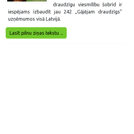
draudzīgu viesmīlību šobrīd ir
iespējams izbaudīt jau 242 „Gājējam draudzīgs”
uzņēmumos visā Latvijā.
Lasīt pilnu ziņas tekstu ...