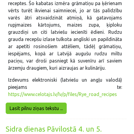
receptes. Šo kabatas izmēra grāmatiņu pa ķērienam
vērts turēt ikvienai saimniecei, jo ar tās palīdzību
varēs ātri atsvaidzināt atmiņā, kā gatavojams
rupjmaizes kārtojums, maizes zupa, ķiploku
grauzdiņi un citi latviešu iecienīti ēdieni. Rudzu
grauda recepšu izlase tulkota angliski un papildināta
ar apetīti rosinošiem attēliem, tādēļ grāmatiņu,
iespējams, kopā ar Latvijā augušu rudzu miltu
paciņu, var droši pasniegt kā suvenīru arī saviem
ārzemju draugiem, kuri aizraujas ar kulināriju.
Izdevums elektroniski (latviešu un angļu valodā)
pieejams te:
https://www.celotajs.lv/lv/p/files/Rye_road_recipes
Lasīt pilnu ziņas tekstu ...
Sidra dienas Pāvilostā 4. un 5.