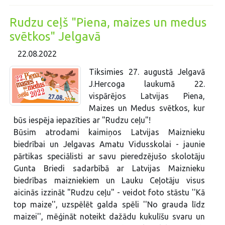
Rudzu ceļš "Piena, maizes un medus
svētkos" Jelgavā
22.08.2022
Tiksimies 27. augustā Jelgavā
J.Hercoga laukumā 22.
vispārējos Latvijas Piena,
Maizes un Medus svētkos, kur
būs iespēja iepazīties ar "Rudzu ceļu"!
Būsim atrodami kaimiņos Latvijas Maiznieku
biedrībai un Jelgavas Amatu Vidusskolai - jaunie
pārtikas speciālisti ar savu pieredzējušo skolotāju
Gunta Briedi sadarbībā ar Latvijas Maiznieku
biedrības maizniekiem un Lauku Ceļotāju visus
aicinās izzināt "Rudzu ceļu" - veidot foto stāstu ''Kā
top maize'', uzspēlēt galda spēli ''No grauda līdz
maizei'', mēģināt noteikt dažādu kukulīšu svaru un