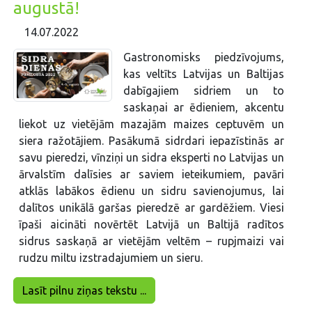
augustā!
14.07.2022
Gastronomisks piedzīvojums,
kas veltīts Latvijas un Baltijas
dabīgajiem sidriem un to
saskaņai ar ēdieniem, akcentu
liekot uz vietējām mazajām maizes ceptuvēm un
siera ražotājiem. Pasākumā sidrdari iepazīstinās ar
savu pieredzi, vīnziņi un sidra eksperti no Latvijas un
ārvalstīm dalīsies ar saviem ieteikumiem, pavāri
atklās labākos ēdienu un sidru savienojumus, lai
dalītos unikālā garšas pieredzē ar gardēžiem. Viesi
īpaši aicināti novērtēt Latvijā un Baltijā radītos
sidrus saskaņā ar vietējām veltēm – rupjmaizi vai
rudzu miltu izstradajumiem un sieru.
Lasīt pilnu ziņas tekstu ...