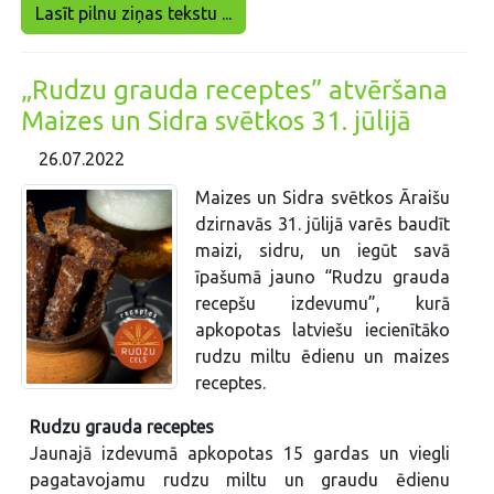
Lasīt pilnu ziņas tekstu ...
„Rudzu grauda receptes” atvēršana
Maizes un Sidra svētkos 31. jūlijā
26.07.2022
Maizes un Sidra svētkos Āraišu
dzirnavās 31. jūlijā varēs baudīt
maizi, sidru, un iegūt savā
īpašumā jauno “Rudzu grauda
recepšu izdevumu”, kurā
apkopotas latviešu iecienītāko
rudzu miltu ēdienu un maizes
receptes.
Rudzu grauda receptes
Jaunajā izdevumā apkopotas 15 gardas un viegli
pagatavojamu rudzu miltu un graudu ēdienu