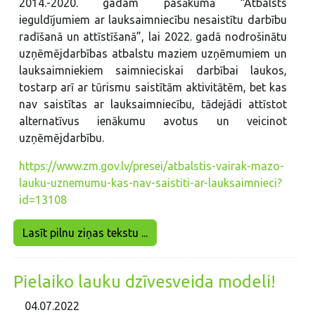
2014.-2020. gadam pasākumā “Atbalsts
ieguldījumiem ar lauksaimniecību nesaistītu darbību
radīšanā un attīstīšanā”, lai 2022. gadā nodrošinātu
uzņēmējdarbības atbalstu maziem uzņēmumiem un
lauksaimniekiem saimnieciskai darbībai laukos,
tostarp arī ar tūrismu saistītām aktivitātēm, bet kas
nav saistītas ar lauksaimniecību, tādejādi attīstot
alternatīvus ienākumu avotus un veicinot
uzņēmējdarbību.
https://www.zm.gov.lv/presei/atbalstis-vairak-mazo-
lauku-uznemumu-kas-nav-saistiti-ar-lauksaimnieci?
id=13108
Lasīt pilnu ziņas tekstu ...
Pielaiko lauku dzīvesveida modeli!
04.07.2022