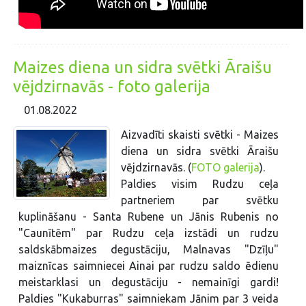
Maizes diena un sidra svētki Āraišu
vējdzirnavās - foto galerija
01.08.2022
Aizvadīti skaisti svētki - Maizes
diena un sidra svētki Āraišu
vējdzirnavās. (
FOTO galerija
).
Paldies visim Rudzu ceļa
partneriem par svētku
kuplināšanu - Santa Rubene un Jānis Rubenis no
"Caunītēm" par Rudzu ceļa izstādi un rudzu
saldskābmaizes degustāciju, Malnavas "Dzīļu"
maiznīcas saimniecei Ainai par rudzu saldo ēdienu
meistarklasi un degustāciju - nemainīgi gardi!
Paldies "Kukaburras" saimniekam Jānim par 3 veida