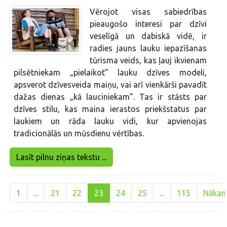
Vērojot visas sabiedrības
pieaugošo interesi par dzīvi
veselīgā un dabiskā vidē, ir
radies jauns lauku iepazīšanas
tūrisma veids, kas ļauj ikvienam
pilsētniekam „pielaikot” lauku dzīves modeli,
apsverot dzīvesveida maiņu, vai arī vienkārši pavadīt
dažas dienas „kā lauciniekam”. Tas ir stāsts par
dzīves stilu, kas maina ierastos priekšstatus par
laukiem un rāda lauku vidi, kur apvienojas
tradicionālās un mūsdienu vērtības.
Lasīt pilnu ziņas tekstu ...
1
...
21
22
23
24
25
...
115
Nāka