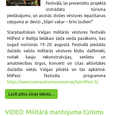
festivālā, lai prezentētu projektā
izstrādāto tūrisma
piedāvājumu, un aicinās doties vēstures iepazīšanas
ceļojumā ar devīzi „Stipri vakar – brīvi šodien!”
Starptautiskais Valgas militārās vēstures festivāls
MilFest ir Baltijā lielākais šāda veida pasākums, kas
šogad norisinās 19.-20. augustā. Festivālā piedalās
dažādu valstu militārās vēstures klubu dalībnieki,
notiek kauju rekonstrukcijas, senlietu un
amatniecības tirgus, koncerti un citas aktivitātes
dažādās vietās Valgas pilsētā un tās apkārtnē.
MilFest festivāla programma
https://www.isamaalinemuuseum.ee/lv/milfest-3/
.
Lasīt pilnu ziņas tekstu ...
VIDEO: Militārā mantojuma tūrisms