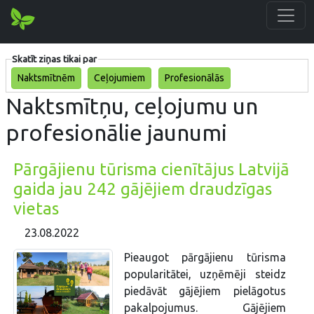
Skatīt ziņas tikai par
Naktsmītnēm
Ceļojumiem
Profesionālās
Naktsmītņu, ceļojumu un
profesionālie jaunumi
Pārgājienu tūrisma cienītājus Latvijā
gaida jau 242 gājējiem draudzīgas
vietas
23.08.2022
Pieaugot pārgājienu tūrisma
popularitātei, uzņēmēji steidz
piedāvāt gājējiem pielāgotus
pakalpojumus. Gājējiem