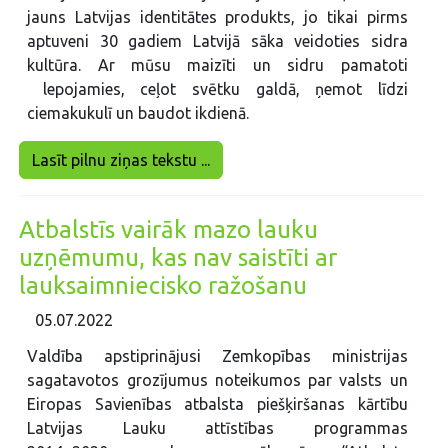
jauns Latvijas identitātes produkts, jo tikai pirms
aptuveni 30 gadiem Latvijā sāka veidoties sidra
kultūra. Ar mūsu maizīti un sidru pamatoti
lepojamies, ceļot svētku galdā, ņemot līdzi
ciemakukulī un baudot ikdienā.
Lasīt pilnu ziņas tekstu ...
Atbalstīs vairāk mazo lauku
uzņēmumu, kas nav saistīti ar
lauksaimniecisko ražošanu
05.07.2022
Valdība apstiprinājusi Zemkopības ministrijas
sagatavotos grozījumus noteikumos par valsts un
Eiropas Savienības atbalsta piešķiršanas kārtību
Latvijas Lauku attīstības programmas