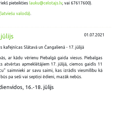
iekš pieteikties
lauku@celotajs.lv
, vai 67617600).
atviešu valodā)
.
01.07.2021
ūlijs
 kafejnīcas Slātavā un Čangalienā - 17. jūlijā
inās, ar kādu vērienu Piebalgā gaida viesus. Piebalgas
ks atvērtas apmeklētājiem 17. jūlijā, ciemos gaidīs 11
cu" saimnieki ar savu saimi, kas izrādīs viesmīlību kā
r būs pa seši vai septiņi ēdieni, mazāk nebūs.
nvidos, 16.-18. jūlijs