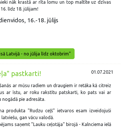
nieki nāk krastā ar rīta lomu un top maltīte uz dzīvas
6. līdz 18. jūlijam!
nvidos, 16.-18. jūlijs
sā Latvijā - no jūlija līdz oktobrim"
01.07.2021
ļa" pastkarti!
kšanās ar mūsu radiem un draugiem ir retāka kā citreiz
ņus ar īstu, ar roku rakstītu patskarti, ko pats vai ar
u nogādā pie adresāta.
sma produkta "Rudzu ceļš" ietvaros esam izveidojuši
 latviešu, gan vācu valodā.
pējams saņemt "Lauku ceļotāja" birojā - Kalnciema ielā