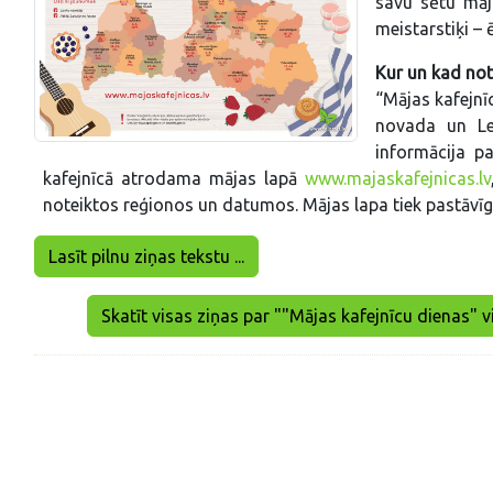
savu sētu māja
meistarstiķi – 
Kur un kad not
“Mājas kafejnī
novada un Lei
informācija p
kafejnīcā atrodama mājas lapā
www.majaskafejnicas.lv
noteiktos reģionos un datumos. Mājas lapa tiek pastāvīgi
Lasīt pilnu ziņas tekstu ...
Skatīt visas ziņas par ""Mājas kafejnīcu dienas" vi