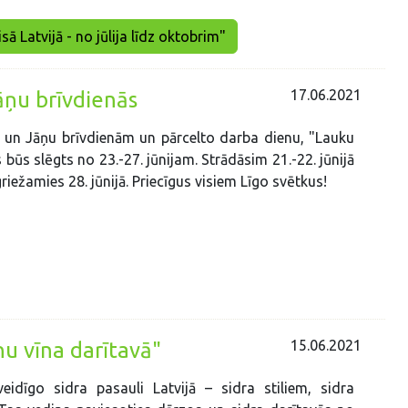
sā Latvijā - no jūlija līdz oktobrim"
17.06.2021
āņu brīvdienās
 un Jāņu brīvdienām un pārcelto darba dienu, "Lauku
s būs slēgts no 23.-27. jūnijam. Strādāsim 21.-22. jūnijā
iežamies 28. jūnijā. Priecīgus visiem Līgo svētkus!
15.06.2021
nu vīna darītavā"
eidīgo sidra pasauli Latvijā – sidra stiliem, sidra