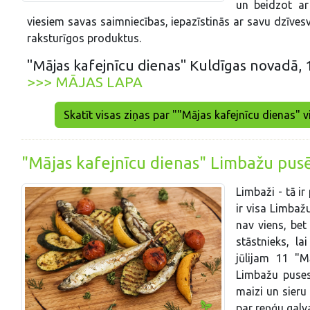
un beidzot ar
viesiem savas saimniecības, iepazīstinās ar savu dzīvesv
raksturīgos produktus.
"Mājas kafejnīcu dienas" Kuldīgas novadā, 10
>>> MĀJAS LAPA
Skatīt visas ziņas par ""Mājas kafejnīcu dienas" vi
"Mājas kafejnīcu dienas" Limbažu pusē, 
Limbaži - tā ir
ir visa Limbaž
nav viens, bet
stāstnieks, la
jūlijam 11 "M
Limbažu puse
maizi un sieru 
par reņģu galva