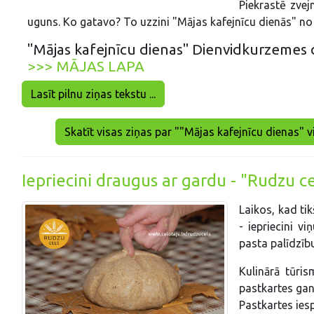
Piekrastē zvej
uguns. Ko gatavo? To uzzini "Mājas kafejnīcu dienās" no 1
"Mājas kafejnīcu dienas" Dienvidkurzemes die
>>> MĀJAS LAPA
Lasīt pilnu ziņas tekstu ...
Skatīt visas ziņas par ""Mājas kafejnīcu dienas" vi
Iepriecini draugus ar gardu - "Rudzu ce
Laikos, kad ti
- iepriecini vi
pasta palīdzīb
Kulinārā tūri
pastkartes gan
Pastkartes ies