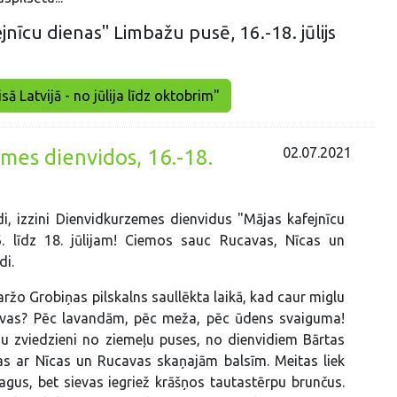
jnīcu dienas" Limbažu pusē, 16.-18. jūlijs
sā Latvijā - no jūlija līdz oktobrim"
02.07.2021
mes dienvidos, 16.-18.
di, izzini Dienvidkurzemes dienvidus "Mājas kafejnīcu
. līdz 18. jūlijam! Ciemos sauc Rucavas, Nīcas un
di.
aržo Grobiņas pilskalns saullēkta laikā, kad caur miglu
laivas? Pēc lavandām, pēc meža, pēc ūdens svaiguma!
gu zviedzieni no ziemeļu puses, no dienvidiem Bārtas
as ar Nīcas un Rucavas skaņajām balsīm. Meitas liek
nagus, bet sievas iegriež krāšņos tautastērpu brunčus.