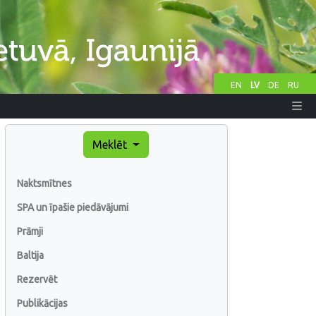
EN
LV
DE
RU
Meklēt
Naktsmītnes
SPA un īpašie piedāvājumi
Prāmji
Baltija
Rezervēt
Publikācijas