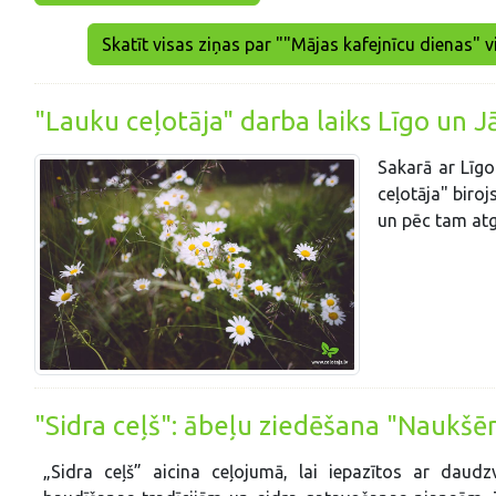
Skatīt visas ziņas par ""Mājas kafejnīcu dienas" vi
"Lauku ceļotāja" darba laiks Līgo un J
Sakarā ar Līgo
ceļotāja" biroj
un pēc tam atgr
"Sidra ceļš": ābeļu ziedēšana "Naukšē
„Sidra ceļš” aicina ceļojumā, lai iepazītos ar daudzv