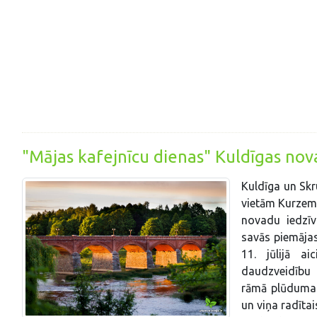
"Mājas kafejnīcu dienas" Kuldīgas novad
Kuldīga un Skr
vietām Kurzemē
novadu iedzīv
savās piemājas
11. jūlijā ai
daudzveidību
rāmā plūduma.
un viņa radītai