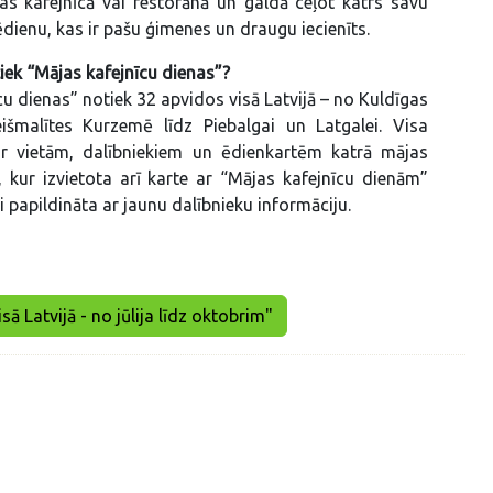
s kafejnīcā vai restorānā un galdā ceļot katrs savu
ēdienu, kas ir pašu ģimenes un draugu iecienīts.
iek “Mājas kafejnīcu dienas”?
cu dienas” notiek 32 apvidos visā Latvijā – no Kuldīgas
šmalītes Kurzemē līdz Piebalgai un Latgalei. Visa
ar vietām, dalībniekiem un ēdienkartēm katrā mājas
, kur izvietota arī karte ar “Mājas kafejnīcu dienām”
 papildināta ar jaunu dalībnieku informāciju.
sā Latvijā - no jūlija līdz oktobrim"