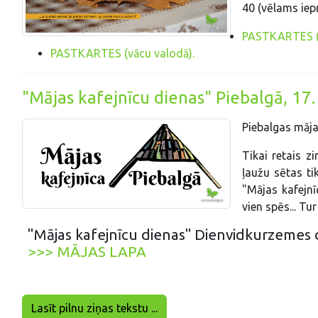
40 (vēlams iepr
PASTKARTES (l
PASTKARTES (vācu valodā).
"Mājas kafejnīcu dienas" Piebalgā, 17. j
Piebalgas mājas
Tikai retais z
ļaužu sētas ti
"Mājas kafejnī
vien spēs... Tu
"Mājas kafejnīcu dienas" Dienvidkurzemes die
>>> MĀJAS LAPA
Lasīt pilnu ziņas tekstu ...