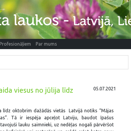
Profesionāļiem
Par mums
05.07.2021
ida viesus no jūlija līdz
a līdz oktobrim dažādās vietās Latvijā notiks “Mājas
nas”. Tā ir iespēja apceļot Latviju, baudot īpašus
tavojuši lauku saimnieki, uz nedēļas nogali pārvēršot