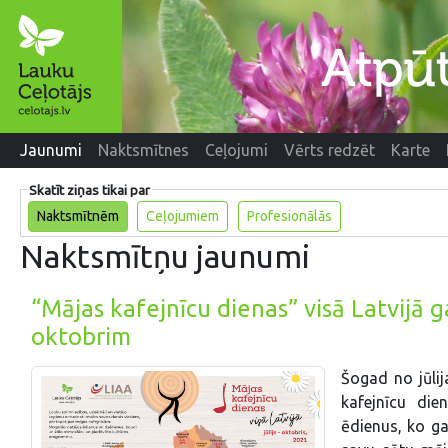
Jaunumi
Naktsmītnes
Ceļojumi
Vērts redzēt
Karte
Skatīt ziņas tikai par
Naktsmītnēm
Ceļojumiem
Profesionālās
Naktsmītņu jaunumi
“Mājas kafejnīcu dienas” visā Latvijā ga
oktobrim
Šogad no jūlij
kafejnīcu die
ēdienus, ko ga