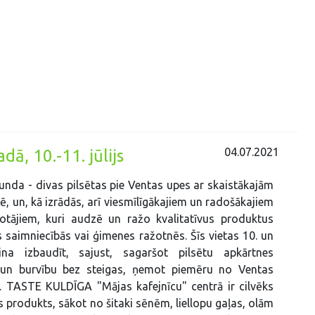
04.07.2021
ā, 10.-11. jūlijs
unda - divas pilsētas pie Ventas upes ar skaistākajām
, un, kā izrādās, arī viesmīlīgākajiem un radošākajiem
otājiem, kuri audzē un ražo kvalitatīvus produktus
 saimniecībās vai ģimenes ražotnēs. Šīs vietas 10. un
cina izbaudīt, sajust, sagaršot pilsētu apkārtnes
 un burvību bez steigas, ņemot piemēru no Ventas
 TASTE KULDĪGA "Mājas kafejnīcu" centrā ir cilvēks
s produkts, sākot no šitaki sēnēm, liellopu gaļas, olām