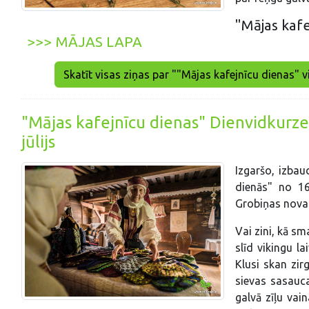
"Mājas kafe
>>> MĀJAS LAPA
Skatīt visas ziņas par ""Mājas kafejnīcu dienas" vi
"Mājas kafejnīcu dienas" Dienvidkurze
jūlijs
Izgaršo, izbau
dienās" no 16
Grobiņas nova
Vai zini, kā sm
slīd vikingu 
Klusi skan zir
sievas sasauc
galvā zīļu vai