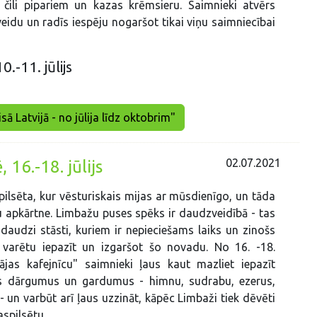
 čili pipariem un kazas krēmsieru. Saimnieki atvērs
eidu un radīs iespēju nogaršot tikai viņu saimniecībai
.-11. jūlijs
sā Latvijā - no jūlija līdz oktobrim"
02.07.2021
16.-18. jūlijs
 pilsēta, kur vēsturiskais mijas ar mūsdienīgo, un tāda
u apkārtne. Limbažu puses spēks ir daudzveidībā - tas
 daudzi stāsti, kuriem ir nepieciešams laiks un zinošs
i varētu iepazīt un izgaršot šo novadu. No 16. -18.
ājas kafejnīcu" saimnieki ļaus kaut mazliet iepazīt
s dārgumus un gardumus - himnu, sudrabu, ezerus,
- un varbūt arī ļaus uzzināt, kāpēc Limbaži tiek dēvēti
spilsētu...