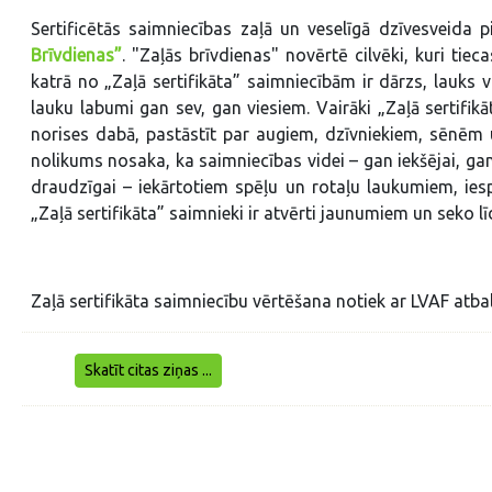
Sertificētās saimniecības zaļā un veselīgā dzīvesveid
Brīvdienas”
. "Zaļās brīvdienas" novērtē cilvēki, kuri tie
katrā no „Zaļā sertifikāta” saimniecībām ir dārzs, lauks va
lauku labumi gan sev, gan viesiem. Vairāki „Zaļā sertifikā
norises dabā, pastāstīt par augiem, dzīvniekiem, sēnēm 
nolikums nosaka, ka saimniecības videi – gan iekšējai, ga
draudzīgai – iekārtotiem spēļu un rotaļu laukumiem, ie
„Zaļā sertifikāta” saimnieki ir atvērti jaunumiem un seko l
Zaļā sertifikāta saimniecību vērtēšana notiek ar LVAF atbal
Skatīt citas ziņas ...