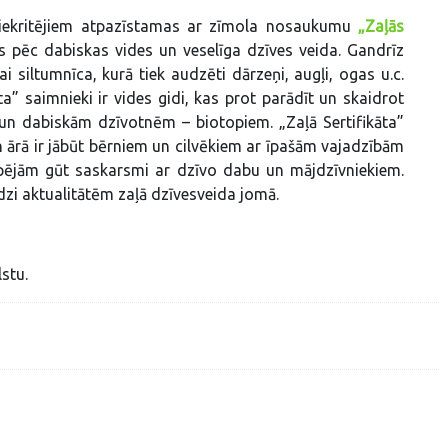
a piekritējiem atpazīstamas ar zīmola nosaukumu
„Zaļās
cas pēc dabiskas vides un veselīga dzīves veida. Gandrīz
i siltumnīca, kurā tiek audzēti dārzeņi, augļi, ogas u.c.
ta” saimnieki ir vides gidi, kas prot parādīt un skaidrot
un dabiskām dzīvotnēm – biotopiem. „Zaļā Sertifikāta”
n ārā ir jābūt bērniem un cilvēkiem ar īpašām vajadzībām
spējām gūt saskarsmi ar dzīvo dabu un mājdzīvniekiem.
īdzi aktualitātēm zaļā dzīvesveida jomā.
stu.