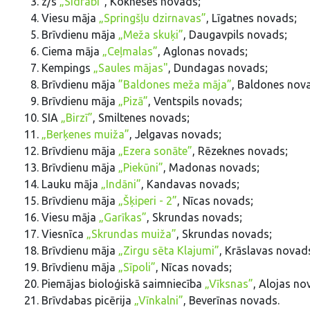
z/s
„Sidrabi”
, Kokneses novads;
Viesu māja
„Springšļu dzirnavas”
, Līgatnes novads;
Brīvdienu māja
„Meža skuķi”
, Daugavpils novads;
Ciema māja
„Ceļmalas”
, Aglonas novads;
Kempings
„Saules mājas"
, Dundagas novads;
Brīvdienu māja
”Baldones meža māja”
, Baldones nov
Brīvdienu māja
„Pizā”
, Ventspils novads;
SIA
„Birzī”
, Smiltenes novads;
„Berķenes muiža”
, Jelgavas novads;
Brīvdienu māja
„Ezera sonāte”
, Rēzeknes novads;
Brīvdienu māja
„Piekūni”
, Madonas novads;
Lauku māja
„Indāni”
, Kandavas novads;
Brīvdienu māja
„Šķiperi - 2”
, Nīcas novads;
Viesu māja
„Garīkas”
, Skrundas novads;
Viesnīca
„Skrundas muiža”
, Skrundas novads;
Brīvdienu māja
„Zirgu sēta Klajumi”
, Krāslavas novad
Brīvdienu māja
„Sīpoli”
, Nīcas novads;
Piemājas bioloģiskā saimniecība
„Vīksnas”
, Alojas no
Brīvdabas picērija
„Vīnkalni”
, Beverīnas novads.