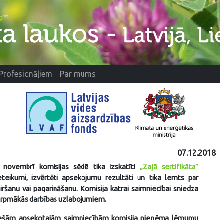
Profesionāļiem
Par mums
1
07.12.2018
novembrī komisijas sēdē tika izskatīti
„Zaļā sertifikāta”
teikumi, izvērtēti apsekojumu rezultāti un tika lemts par
ķiršanu vai pagarināšanu. Komisija katrai saimniecībai sniedza
turpmākās darbības uzlabojumiem.
ešām apsekotajām saimniecībām komisija pieņēma lēmumu