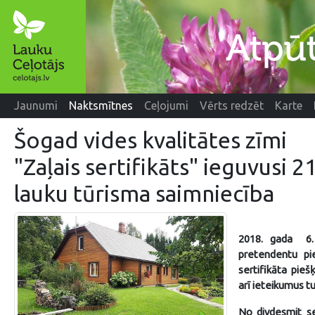
Jaunumi
Naktsmītnes
Ceļojumi
Vērts redzēt
Karte
Šogad vides kvalitātes zīmi
"Zaļais sertifikāts" ieguvusi 2
lauku tūrisma saimniecība
2018. gada 6. 
pretendentu pie
sertifikāta pieš
arī ieteikumus 
No divdesmit s