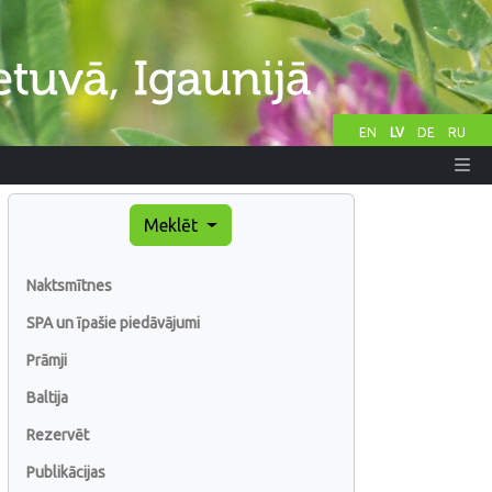
EN
LV
DE
RU
Meklēt
Naktsmītnes
SPA un īpašie piedāvājumi
Prāmji
Baltija
Rezervēt
Publikācijas