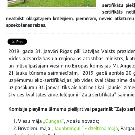
sertifikātu pie
sertifikāts net
neatbilst obligātajiem kritērijiem, piemēram, neveic atkritum
apsekošanas reizes.
2019. gada 31. janvārī Rīgas pilī Latvijas Valsts prezid
Vides aizsardzības un reģionālās attīstības ministrs, klā
un mūsu īpašajam viesim no Eiropas komisijas Mr. Angelo Sa
21 lauku tūrisma saimniecībām. 2019. gadā apritēs 20 g
uzņēmumu eko-sertifikācijas jeb vides kvalitātes zīme darb
uz pasākumu 31. janvārī tiks aicināti ne tikai "jaunie" zīme
šī vides kvalitātes zīme. Ielūgumi "Zaļā sertifikāta" saimniec
Komisija pieņēma lēmumu piešķirt vai pagarināt “Zaļo ser
Viesu māja
„Gungas”
, Ādažu novads;
Brīvdienu māja
„Jaunbrenguļi" - dzeltenā māja
, Pārga