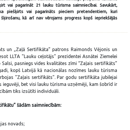
šķirt vai pagarināt 21 lauku tūrisma saimniecībai. Savukārt,
ika piešķirts vai pagarināts pieciem pretendentiem, kuri
u šķirošanu, kā arī nav vērojams progress kopš iepriekšējās
ents un „Zaļā Sertifikāta” patrons Raimonds Vējonis un
tesot LLTA "Lauku ceļotājs" prezidentei Asnātei Ziemelei
lsi, pasniegs vides kvalitātes zīmi “Zaļais sertifikāts”
adi, kopš Latvijā kā nacionālas nozīmes lauku tūrisma
ojas "Zaļais sertifikāts". Par godu sertifikāta jubilejai
s ieguvēji, bet visi lauku tūrisma uzņēmēji, kam šobrīd ir
ībām tiks izsūtīti individuāli.
tifikātu” šādām saimniecībām:
ujas novads;