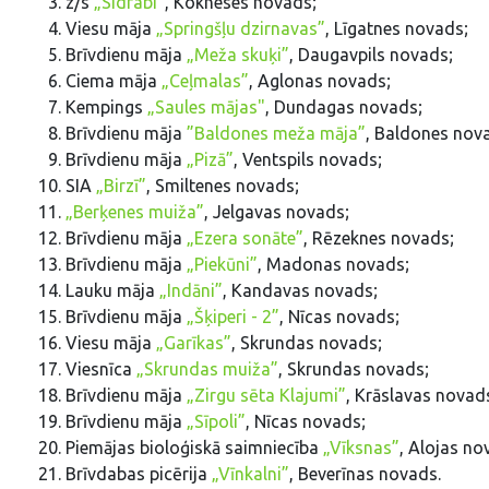
z/s
„Sidrabi”
, Kokneses novads;
Viesu māja
„Springšļu dzirnavas”
, Līgatnes novads;
Brīvdienu māja
„Meža skuķi”
, Daugavpils novads;
Ciema māja
„Ceļmalas”
, Aglonas novads;
Kempings
„Saules mājas"
, Dundagas novads;
Brīvdienu māja
”Baldones meža māja”
, Baldones nov
Brīvdienu māja
„Pizā”
, Ventspils novads;
SIA
„Birzī”
, Smiltenes novads;
„Berķenes muiža”
, Jelgavas novads;
Brīvdienu māja
„Ezera sonāte”
, Rēzeknes novads;
Brīvdienu māja
„Piekūni”
, Madonas novads;
Lauku māja
„Indāni”
, Kandavas novads;
Brīvdienu māja
„Šķiperi - 2”
, Nīcas novads;
Viesu māja
„Garīkas”
, Skrundas novads;
Viesnīca
„Skrundas muiža”
, Skrundas novads;
Brīvdienu māja
„Zirgu sēta Klajumi”
, Krāslavas novad
Brīvdienu māja
„Sīpoli”
, Nīcas novads;
Piemājas bioloģiskā saimniecība
„Vīksnas”
, Alojas no
Brīvdabas picērija
„Vīnkalni”
, Beverīnas novads.