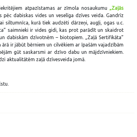
a piekritējiem atpazīstamas ar zīmola nosaukumu
„Zaļās
cas pēc dabiskas vides un veselīga dzīves veida. Gandrīz
i siltumnīca, kurā tiek audzēti dārzeņi, augļi, ogas u.c.
ta” saimnieki ir vides gidi, kas prot parādīt un skaidrot
un dabiskām dzīvotnēm – biotopiem. „Zaļā Sertifikāta”
n ārā ir jābūt bērniem un cilvēkiem ar īpašām vajadzībām
spējām gūt saskarsmi ar dzīvo dabu un mājdzīvniekiem.
īdzi aktualitātēm zaļā dzīvesveida jomā.
stu.