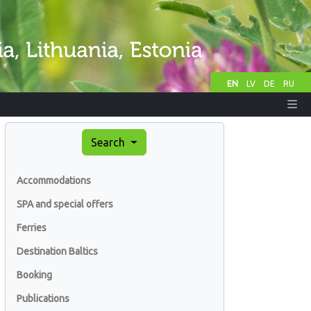
EN
LV
DE
RU
Search
Accommodations
SPA and special offers
Ferries
Destination Baltics
Booking
Publications