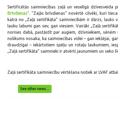
Sertificētās saimniecības zaļā un veselīgā dzīvesveid
Brīvdienas”
. "Zaļās brīvdienas" novērtē cilvēki, kuri tie
katrā no „Zaļā sertifikāta” saimniecībām ir dārzs, lauks va
lauku labumi gan sev, gan viesiem. Vairāki „Zaļā sertifikā
norises dabā, pastāstīt par augiem, dzīvniekiem, sēnēm 
nolikums nosaka, ka saimniecības videi – gan iekšējai, ga
draudzīgai – iekārtotiem spēļu un rotaļu laukumiem, ie
„Zaļā sertifikāta” saimnieki ir atvērti jaunumiem un seko l
Zaļā sertifikāta saimniecību vērtēšana notiek ar LVAF atbal
See other news ...