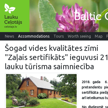
News
Accommodations
Tours
Worth seeing
Map
Šogad vides kvalitātes zīmi
"Zaļais sertifikāts" ieguvusi 2
lauku tūrisma saimniecība
2018. gada 6. 
pretendentu pie
sertifikāta pieš
arī ieteikumus 
No divdesmit s