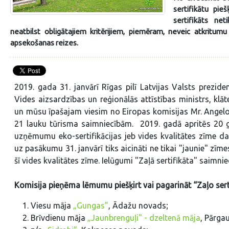
sertifikātu pie
sertifikāts net
neatbilst obligātajiem kritērijiem, piemēram, neveic atkritum
apsekošanas reizes.
2019. gada 31. janvārī Rīgas pilī Latvijas Valsts prezid
Vides aizsardzības un reģionālās attīstības ministrs, klā
un mūsu īpašajam viesim no Eiropas komisijas Mr. Angelo Sa
21 lauku tūrisma saimniecībām. 2019. gadā apritēs 20 g
uzņēmumu eko-sertifikācijas jeb vides kvalitātes zīme darb
uz pasākumu 31. janvārī tiks aicināti ne tikai "jaunie" zīme
šī vides kvalitātes zīme. Ielūgumi "Zaļā sertifikāta" saimniec
Komisija pieņēma lēmumu piešķirt vai pagarināt “Zaļo ser
Viesu māja
„Gungas”
, Ādažu novads;
Brīvdienu māja
„Jaunbrenguļi" - dzeltenā māja
, Pārga