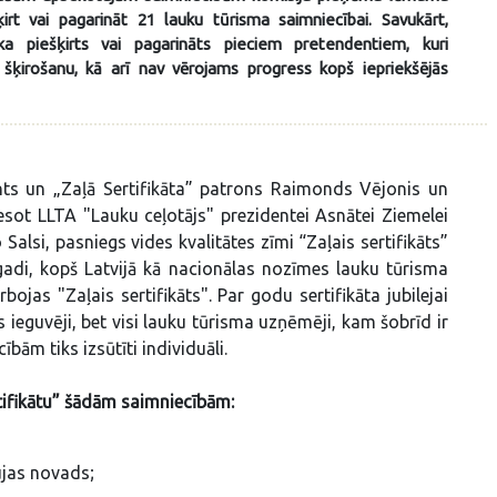
šķirt vai pagarināt 21 lauku tūrisma saimniecībai. Savukārt,
ika piešķirts vai pagarināts pieciem pretendentiem, kuri
u šķirošanu, kā arī nav vērojams progress kopš iepriekšējās
ents un „Zaļā Sertifikāta” patrons Raimonds Vējonis un
tesot LLTA "Lauku ceļotājs" prezidentei Asnātei Ziemelei
lsi, pasniegs vides kvalitātes zīmi “Zaļais sertifikāts”
adi, kopš Latvijā kā nacionālas nozīmes lauku tūrisma
ojas "Zaļais sertifikāts". Par godu sertifikāta jubilejai
s ieguvēji, bet visi lauku tūrisma uzņēmēji, kam šobrīd ir
ībām tiks izsūtīti individuāli.
tifikātu” šādām saimniecībām:
ujas novads;