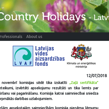
Professionals
About us
1
12/07/2018
novembrī komisijas sēdē tika izskatīti
„Zaļā sertifikāta”
teikumi, izvērtēti apsekojumu rezultāti un tika lemts par
ķiršanu vai pagarināšanu. Komisija katrai saimniecībai sniedza
turpmākās darbības uzlabojumiem.
ešām apsekotajām saimniecībām komisija pieņēma lēmumu