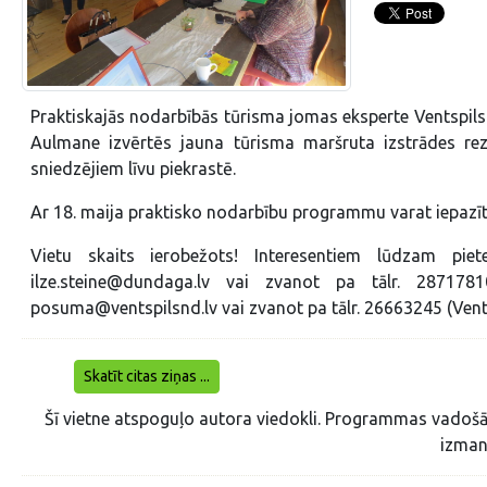
Praktiskajās nodarbībās tūrisma jomas eksperte Ventspils 
Aulmane izvērtēs jauna tūrisma maršruta izstrādes rez
sniedzējiem līvu piekrastē.
Ar 18. maija praktisko nodarbību programmu varat iepazī
Vietu skaits ierobežots! Interesentiem lūdzam pie
ilze.steine@dundaga.lv vai zvanot pa tālr. 28717
posuma@ventspilsnd.lv vai zvanot pa tālr. 26663245 (Ven
Skatīt citas ziņas ...
Šī vietne atspoguļo autora viedokli. Programmas vadošā 
izman