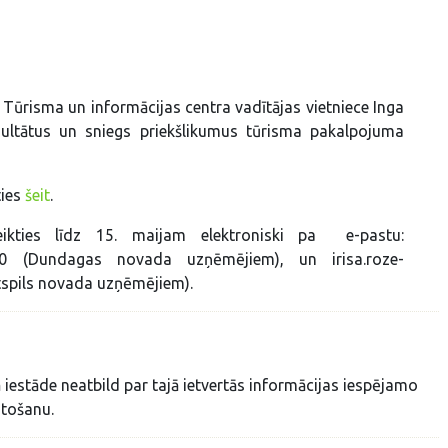
Tūrisma un informācijas centra vadītājas vietniece Inga
ultātus un sniegs priekšlikumus tūrisma pakalpojuma
ties
šeit
.
teikties līdz 15. maijam elektroniski pa e-pastu:
810 (Dundagas novada uzņēmējiem), un irisa.roze-
tspils novada uzņēmējiem).
iestāde neatbild par tajā ietvertās informācijas iespējamo
tošanu.