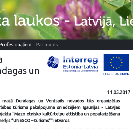
Profesionāļiem
Par mums
a
ndagas un
11.05.2017
 maijā Dundagas un Ventspils novados tiks organizētas
rbības tūrisma pakalpojuma sniedzējiem Igaunijas - Latvijas
ekta "Mazo etnisko kultūrtelpu attīstība un popularizēšana
ērķis “UNESCO – tūrisms”" ietvaros.