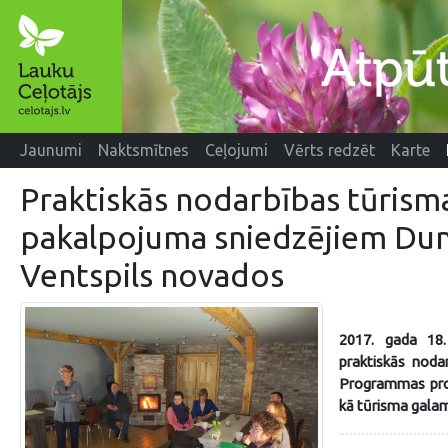
Jaunumi
Naktsmītnes
Ceļojumi
Vērts redzēt
Karte
Praktiskās nodarbības tūrism
pakalpojuma sniedzējiem Du
Ventspils novados
2017. gada 18.
praktiskās noda
Programmas proj
kā tūrisma galam