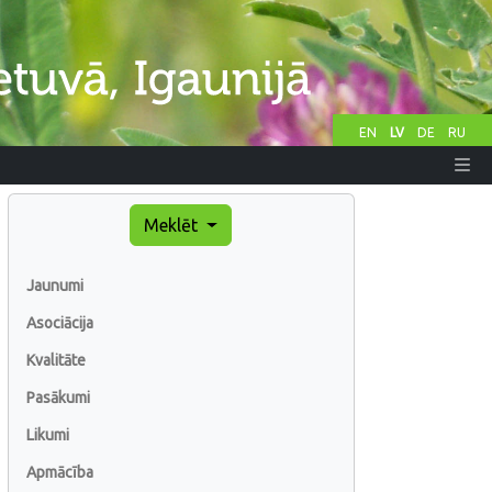
EN
LV
DE
RU
Meklēt
Jaunumi
Asociācija
Kvalitāte
Pasākumi
Likumi
Apmācība