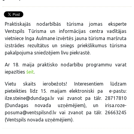
Praktiskajās nodarbībās tūrisma jomas eksperte
Ventspils Tūrisma un informācijas centra vadītājas
vietniece Inga Aulmane izvērtēs jauna tūrisma maršruta
izstrādes rezultātus un sniegs priekšlikumus tūrisma
pakalpojuma sniedzējiem līvu piekrastē.
Ar 18. maija praktisko nodarbību programmu varat
iepazīties
šeit
.
Vietu skaits ierobežots! Interesentiem lūdzam
pieteikties līdz 15. maijam elektroniski pa e-pastu:
ilze.steine@dundaga.lv vai zvanot pa tālr. 28717810
(Dundagas novada uzņēmējiem), un irisa.roze-
posuma@ventspilsnd.lv vai zvanot pa tālr. 26663245
(Ventspils novada uzņēmējiem).