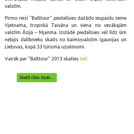
valstīm.
Pirmo reizi ''Balttour'' piedalīsies dažādo iespaidu zeme
Vjetnama, tropiskā Taivāna un viena no vecākajām
valstīm Āzijā – Mjanma. Izstādē piedalīsies vēl līdz šim
nebijis dalībnieku skaits no kaimiņvalstīm Igaunijas un
Lietuvas, kopā 33 tūrisma uzņēmumi.
Vairāk par "Balttour" 2013 skaties
šeit.
Skatīt citas ziņas ...