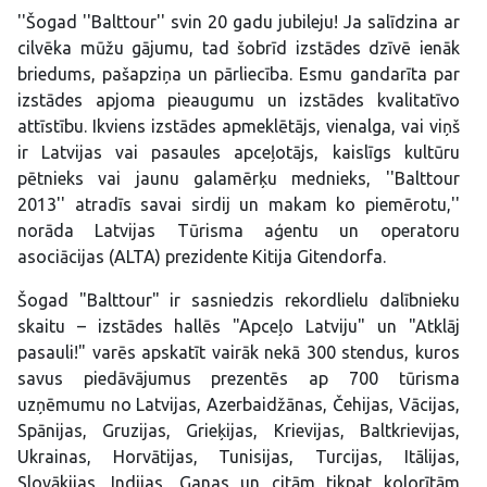
''Šogad ''Balttour'' svin 20 gadu jubileju! Ja salīdzina ar
cilvēka mūžu gājumu, tad šobrīd izstādes dzīvē ienāk
briedums, pašapziņa un pārliecība. Esmu gandarīta par
izstādes apjoma pieaugumu un izstādes kvalitatīvo
attīstību. Ikviens izstādes apmeklētājs, vienalga, vai viņš
ir Latvijas vai pasaules apceļotājs, kaislīgs kultūru
pētnieks vai jaunu galamērķu mednieks, ''Balttour
2013'' atradīs savai sirdij un makam ko piemērotu,''
norāda Latvijas Tūrisma aģentu un operatoru
asociācijas (ALTA) prezidente Kitija Gitendorfa.
Šogad "Balttour" ir sasniedzis rekordlielu dalībnieku
skaitu – izstādes hallēs "Apceļo Latviju" un "Atklāj
pasauli!" varēs apskatīt vairāk nekā 300 stendus, kuros
savus piedāvājumus prezentēs ap 700 tūrisma
uzņēmumu no Latvijas, Azerbaidžānas, Čehijas, Vācijas,
Spānijas, Gruzijas, Grieķijas, Krievijas, Baltkrievijas,
Ukrainas, Horvātijas, Tunisijas, Turcijas, Itālijas,
Slovākijas, Indijas, Ganas un citām tikpat kolorītām