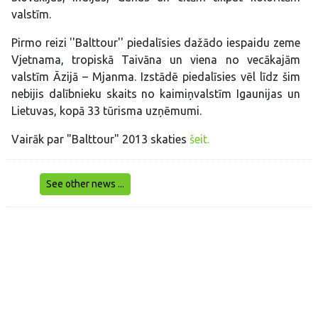
valstīm.
Pirmo reizi ''Balttour'' piedalīsies dažādo iespaidu zeme
Vjetnama, tropiskā Taivāna un viena no vecākajām
valstīm Āzijā – Mjanma. Izstādē piedalīsies vēl līdz šim
nebijis dalībnieku skaits no kaimiņvalstīm Igaunijas un
Lietuvas, kopā 33 tūrisma uzņēmumi.
Vairāk par "Balttour" 2013 skaties
šeit.
See other news ...