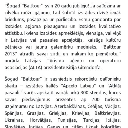
''Šogad ''Balttour'' svin 20 gadu jubileju! Ja salīdzina ar
cilvēka mūžu gājumu, tad šobrīd izstādes dzīvē ienāk
briedums, pašapziņa un pārliecība. Esmu gandarīta par
izstādes apjoma pieaugumu un izstādes kvalitatīvo
attīstību. Ikviens izstādes apmeklētājs, vienalga, vai viņš
ir Latvijas vai pasaules apceļotājs, kaislīgs kultūru
pētnieks vai jaunu galamērķu mednieks, ''Balttour
2013'' atradīs savai sirdij un makam ko piemērotu,''
norāda Latvijas Tūrisma aģentu un operatoru
asociācijas (ALTA) prezidente Kitija Gitendorfa.
Šogad "Balttour" ir sasniedzis rekordlielu dalībnieku
skaitu – izstādes hallēs "Apceļo Latviju" un "Atklāj
pasauli!" varēs apskatīt vairāk nekā 300 stendus, kuros
savus piedāvājumus prezentēs ap 700 tūrisma
uzņēmumu no Latvijas, Azerbaidžānas, Čehijas, Vācijas,
Spānijas, Gruzijas, Grieķijas, Krievijas, Baltkrievijas,
Ukrainas, Horvātijas, Tunisijas, Turcijas, Itālijas,
Slovākijas, Indijas, Ganas un citām tikpat kolorītām