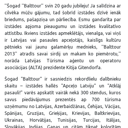
''Šogad ''Balttour'' svin 20 gadu jubileju! Ja salīdzina ar
cilvēka mūžu gājumu, tad šobrīd izstādes dzīvē ienāk
briedums, pašapziņa un pārliecība. Esmu gandarīta par
izstādes apjoma pieaugumu un izstādes kvalitatīvo
attīstību. Ikviens izstādes apmeklētājs, vienalga, vai viņš
ir Latvijas vai pasaules apceļotājs, kaislīgs kultūru
pētnieks vai jaunu galamērķu mednieks, ''Balttour
2013'' atradīs savai sirdij un makam ko piemērotu,''
norāda Latvijas Tūrisma aģentu un operatoru
asociācijas (ALTA) prezidente Kitija Gitendorfa.
Šogad "Balttour" ir sasniedzis rekordlielu dalībnieku
skaitu – izstādes hallēs "Apceļo Latviju" un "Atklāj
pasauli!" varēs apskatīt vairāk nekā 300 stendus, kuros
savus piedāvājumus prezentēs ap 700 tūrisma
uzņēmumu no Latvijas, Azerbaidžānas, Čehijas, Vācijas,
Spānijas, Gruzijas, Grieķijas, Krievijas, Baltkrievijas,
Ukrainas, Horvātijas, Tunisijas, Turcijas, Itālijas,
Slovākijas, Indijas, Ganas un citām tikpat kolorītām