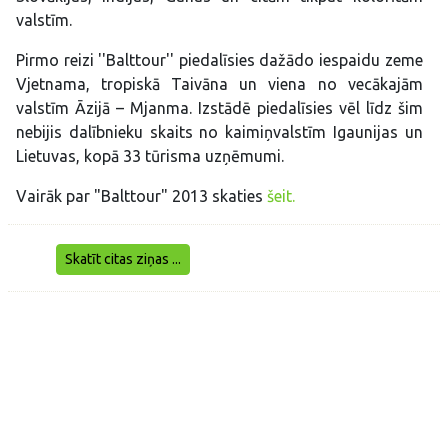
valstīm.
Pirmo reizi ''Balttour'' piedalīsies dažādo iespaidu zeme
Vjetnama, tropiskā Taivāna un viena no vecākajām
valstīm Āzijā – Mjanma. Izstādē piedalīsies vēl līdz šim
nebijis dalībnieku skaits no kaimiņvalstīm Igaunijas un
Lietuvas, kopā 33 tūrisma uzņēmumi.
Vairāk par "Balttour" 2013 skaties
šeit.
Skatīt citas ziņas ...