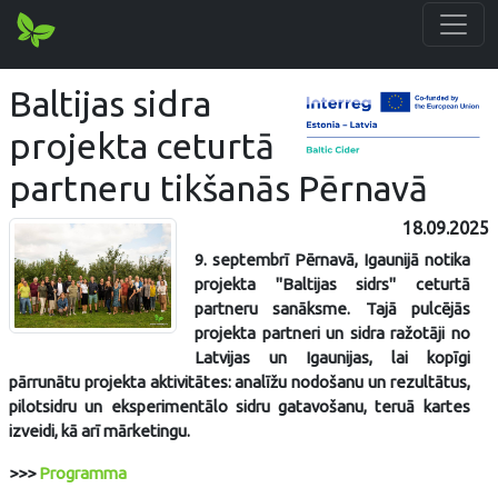
Baltijas sidra
projekta ceturtā
partneru tikšanās Pērnavā
18.09.2025
9. septembrī Pērnavā, Igaunijā notika
projekta "Baltijas sidrs" ceturtā
partneru sanāksme. Tajā pulcējās
projekta partneri un sidra ražotāji no
Latvijas un Igaunijas, lai kopīgi
pārrunātu projekta aktivitātes: analīžu nodošanu un rezultātus,
pilotsidru un eksperimentālo sidru gatavošanu, teruā kartes
izveidi, kā arī mārketingu.
>>>
Programma