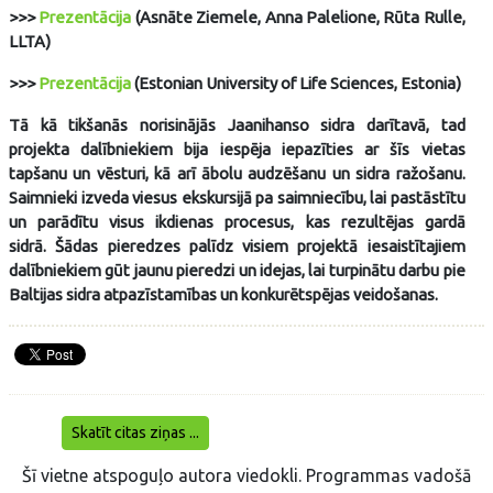
>>>
Prezentācija
(Asnāte Ziemele, Anna Palelione, Rūta Rulle,
LLTA)
>>>
Prezentācija
(Estonian University of Life Sciences, Estonia)
Tā kā tikšanās norisinājās Jaanihanso sidra darītavā, tad
projekta dalībniekiem bija iespēja iepazīties ar šīs vietas
tapšanu un vēsturi, kā arī ābolu audzēšanu un sidra ražošanu.
Saimnieki izveda viesus ekskursijā pa saimniecību, lai pastāstītu
un parādītu visus ikdienas procesus, kas rezultējas gardā
sidrā. Šādas pieredzes palīdz visiem projektā iesaistītajiem
dalībniekiem gūt jaunu pieredzi un idejas, lai turpinātu darbu pie
Baltijas sidra atpazīstamības un konkurētspējas veidošanas.
Skatīt citas ziņas ...
Šī vietne atspoguļo autora viedokli. Programmas vadošā