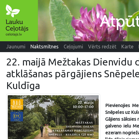
Jaunumi
Naktsmītnes
Ceļojumi
Vērts redzēt
Karte
22. maijā Mežtakas Dienvidu 
atklāšanas pārgājiens Snēpele
Kuldīga
Pievienojies Me
Snēpeles uz Kul
Gājiens sāksies
galveno ielu Me
ezeram nogriežas