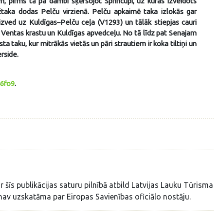
m, pirms tā pa dambi šķērsojot Sprincupi, uz kuras izveidots
žtaka dodas Pelču virzienā. Pelču apkaimē taka izlokās gar
zved uz Kuldīgas–Pelču ceļa (V1293) un tālāk stiepjas cauri
 Ventas krastu un Kuldīgas apvedceļu. No tā līdz pat Senajam
 taku, kur mitrākās vietās un pāri strautiem ir koka tiltiņi un
erside.
6fo9
.
r šīs publikācijas saturu pilnībā atbild Latvijas Lauku Tūrisma
nav uzskatāma par Eiropas Savienības oficiālo nostāju.