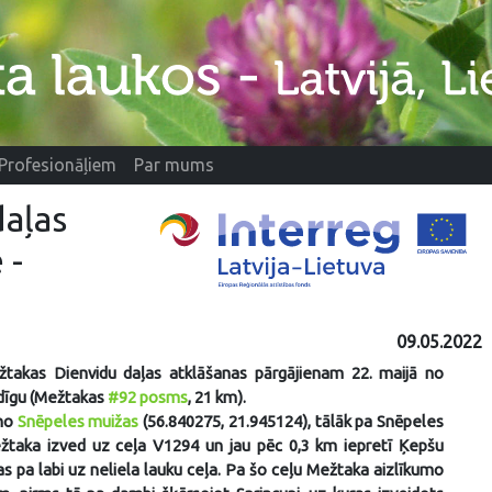
Profesionāļiem
Par mums
daļas
 -
09.05.2022
žtakas Dienvidu daļas atklāšanas pārgājienam 22. maijā no
dīgu (Mežtakas
#92 posms
, 21 km).
 no
Snēpeles muižas
(56.840275, 21.945124), tālāk pa Snēpeles
žtaka izved uz ceļa V1294 un jau pēc 0,3 km iepretī Ķepšu
 pa labi uz neliela lauku ceļa. Pa šo ceļu Mežtaka aizlīkumo