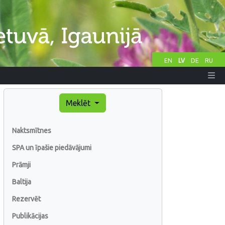
EN
LV
DE
RU
Meklēt
Naktsmītnes
SPA un īpašie piedāvājumi
Prāmji
Baltija
Rezervēt
Publikācijas