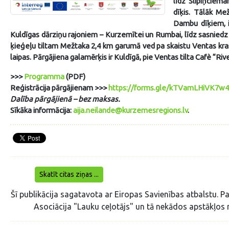
līdz Slipiņciema
dīķis. Tālāk Me
Dambu dīķiem, i
Kuldīgas dārziņu rajoniem – Kurzemītei un Rumbai, līdz sasniedz
ķieģeļu tiltam Mežtaka 2,4 km garumā ved pa skaistu Ventas krasta
laipas. Pārgājiena galamērķis ir Kuldīgā, pie Ventas tilta Cafè “Riv
>>>
Programma
(PDF)
Reģistrācija pārgājienam
>>>
https://forms.gle/kTVamLHiVK7w4
Dalība pārgājienā – bez maksas.
Sīkāka informācija:
aija.neilande@kurzemesregions.lv
.
Skatīt citas ziņas ...
Šī publikācija sagatavota ar Eiropas Savienības atbalstu. Pa
Asociācija "Lauku ceļotājs" un tā nekādos apstākļos 