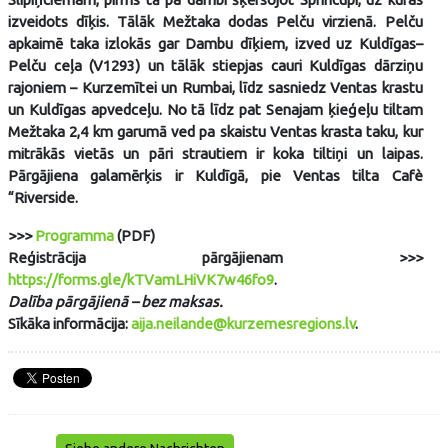
izveidots dīķis. Tālāk Mežtaka dodas Pelču virzienā. Pelču
apkaimē taka izlokās gar Dambu dīķiem, izved uz Kuldīgas–
Pelču ceļa (V1293) un tālāk stiepjas cauri Kuldīgas dārziņu
rajoniem – Kurzemītei un Rumbai, līdz sasniedz Ventas krastu
un Kuldīgas apvedceļu. No tā līdz pat Senajam ķieģeļu tiltam
Mežtaka 2,4 km garumā ved pa skaistu Ventas krasta taku, kur
mitrākās vietās un pāri strautiem ir koka tiltiņi un laipas.
Pārgājiena galamērķis ir Kuldīgā, pie Ventas tilta Cafè
“Riverside.
>>>
Programma
(PDF)
Reģistrācija pārgājienam
>>>
https://forms.gle/kTVamLHiVK7w46fo9
.
Dalība pārgājienā – bez maksas.
Sīkāka informācija:
aija.neilande@kurzemesregions.lv
.