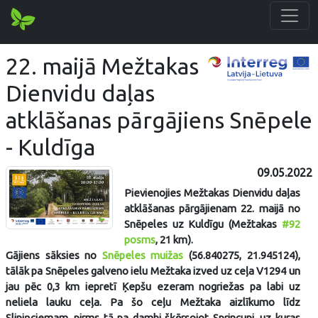
22. maijā Mežtakas
Dienvidu daļas
atklāšanas pārgājiens Snēpele
- Kuldīga
09.05.2022
Pievienojies Mežtakas Dienvidu daļas
atklāšanas pārgājienam 22. maijā no
Snēpeles uz Kuldīgu (Mežtakas
#92
posms
, 21 km).
Gājiens sāksies no
Snēpeles muižas
(56.840275, 21.945124),
tālāk pa Snēpeles galveno ielu Mežtaka izved uz ceļa V1294 un
jau pēc 0,3 km iepretī Ķepšu ezeram nogriežas pa labi uz
neliela lauku ceļa. Pa šo ceļu Mežtaka aizlīkumo līdz
Slipiņciemam, pirms tā pa dambi šķērsojot Sprincupi, uz kuras