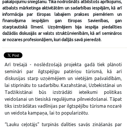
pakalpojumu sniegšanu. Tika nodrošināts atbilstošs aprīkojums,
atbalsts mārketinga aktivitātēm un sadarbības iespējām, kā arī
informācija par Eiropas labajiem prakses piemēriem un
finansējuma iespējām gan Eiropas Savienības, gan
starptautiskā līmenī. Uzņēmējiem bija iespēja piedalīties
dažādās diskusijās ar valsts struktūrvienībām, kā arī semināros
ar nozares profesionāļiem, kuri dalījās savā pieredzē.
Arī trešajā - noslēdzošajā projekta gadā tiek plānoti
semināri par ilgtspējīgu patēriņu tūrismā, kā arī
diskusijas starp uzņēmējiem un vietējām pašvaldībām,
lai stiprinātu to sadarbību. Kazahstānai, Uzbekistānai un
Tadžikistānai būs izstrādāti ieteikumi politikas
veidošanai un tiesiskā regulējuma pilnveidošanai. Tāpat
tiks izstrādātas vadlīnijas par ilgtspējību tūrisma nozarē
un veidota kampaņa, lai to popularizētu.
“Lauku ceļotājs” turpinās dalīties savās zināšanās par