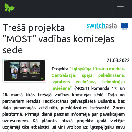
Trešā projekta
"MOST" vadības komitejas
sēde
21.03.2022
Projekta
“Ilgtspējīga tūrisma modelis
Centrālāzijā: spēju palielināšana,
izpratnes veidošana, tehnoloģiju
ieviešana”
(MOST) komanda 17. un
18. martā tikās trešajā vadības komitejas sēdē. Daļa no
partneriem ieradās Tadžikistānas galvaspilsētā Dušanbe, bet
daļa pievienojās attālināti, pieslēdzoties tiešsaistē Zoom
platformā. Pirmajā dienā partneri informēja par paveiktajiem
uzdevumiem. Kā plānots, otrajā projekta gadā vietējie
uzņēmēji tika atbalstīti, lai viņi virzītos uz ilgtspējīgāku savu