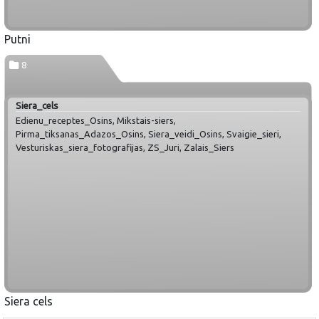
Putni
8
Siera_cels
Edienu_receptes_Osins, Mikstais-siers,
Pirma_tiksanas_Adazos_Osins, Siera_veidi_Osins, Svaigie_sieri,
Vesturiskas_siera_fotografijas, ZS_Juri, Zalais_Siers
Siera cels