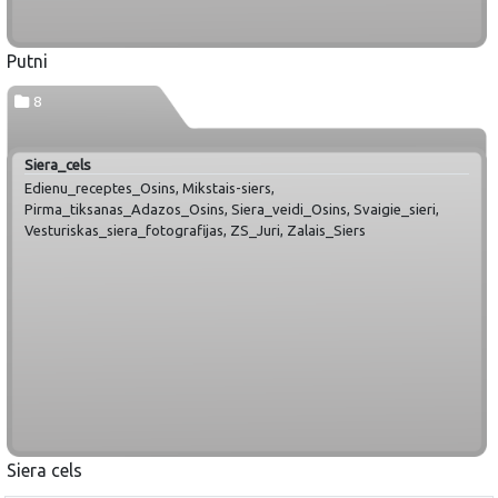
Putni
8
Siera_cels
Edienu_receptes_Osins, Mikstais-siers,
Pirma_tiksanas_Adazos_Osins, Siera_veidi_Osins, Svaigie_sieri,
Vesturiskas_siera_fotografijas, ZS_Juri, Zalais_Siers
Siera cels