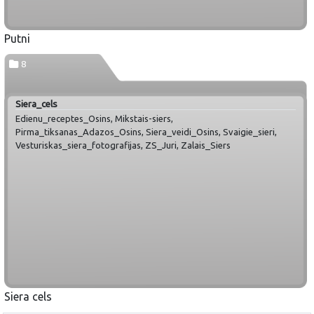
Putni
8
Siera_cels
Edienu_receptes_Osins, Mikstais-siers,
Pirma_tiksanas_Adazos_Osins, Siera_veidi_Osins, Svaigie_sieri,
Vesturiskas_siera_fotografijas, ZS_Juri, Zalais_Siers
Siera cels