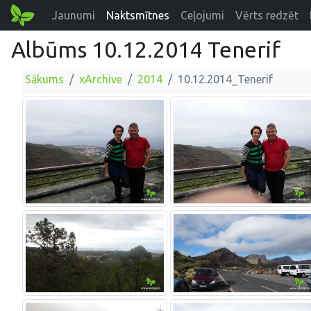
Jaunumi
Naktsmītnes
Ceļojumi
Vērts redzēt
Albūms 10.12.2014 Tenerif
Sākums
xArchive
2014
10.12.2014_Tenerif