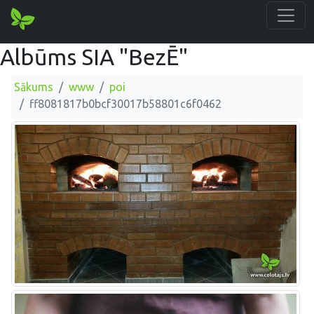
Albūms SIA "BezĒ"
Sākums
www
poi
ff8081817b0bcf30017b58801c6f0462