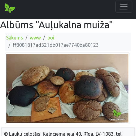
Albūms “Auļukalna muiža"
Sākums
www
poi
ff8081817ad321db017ae7740ba80123
© Lauku ceļotājs, Kalnciema iela 40, Rīga, LV-1083, tel.: