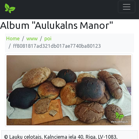
Album "Aulukalns Manor"
Home
www
poi
ff8081817ad321db017ae7740ba80123
© Lauku celotajs, Kalnciema iela 40, Riga, LV-1083,