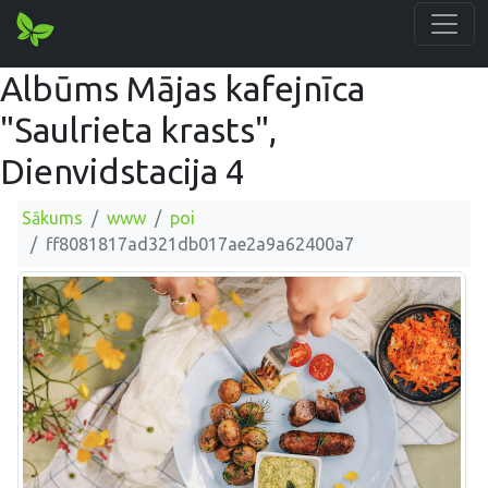
Albūms Mājas kafejnīca
"Saulrieta krasts",
Dienvidstacija 4
Sākums
www
poi
ff8081817ad321db017ae2a9a62400a7