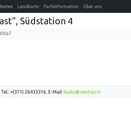
keiten
Landkarte
Fachinformation
Über uns
st", Südstation 4
400a7
 Tel.: +(371) 26433316, E-Mail:
lauku@celotajs.lv