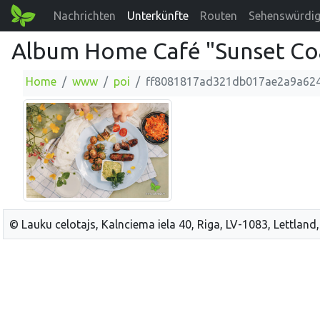
Nachrichten
Unterkünfte
Routen
Sehenswürdig
Album Home Café "Sunset Coa
Home
www
poi
ff8081817ad321db017ae2a9a62
© Lauku celotajs, Kalnciema iela 40, Riga, LV-1083, Lettland,