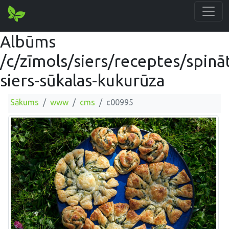
Albūms
/c/zīmols/siers/receptes/spinā
siers-sūkalas-kukurūza
Sākums
www
cms
c00995