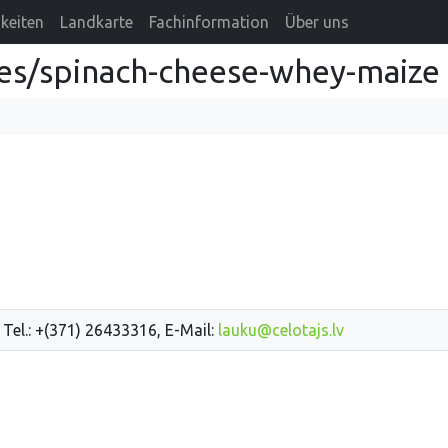
keiten
Landkarte
Fachinformation
Über uns
es/spinach-cheese-whey-maize
 Tel.: +(371) 26433316, E-Mail:
lauku@celotajs.lv