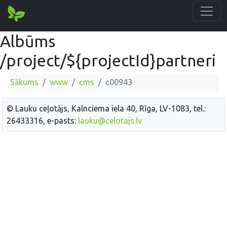
Albūms
/project/${projectId}partneri
Sākums
www
cms
c00943
© Lauku ceļotājs, Kalnciema iela 40, Rīga, LV-1083, tel.:
26433316, e-pasts:
lauku@celotajs.lv