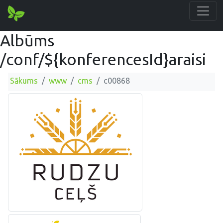
Albūms
/conf/${konferencesId}araisi
Sākums
www
cms
c00868