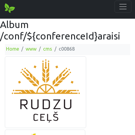
Album
/conf/${conferenceId}araisi
Home
www
cms
c00868