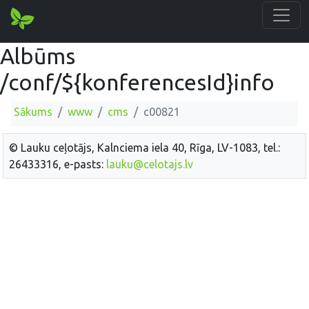
Albūms
/conf/${konferencesId}info
Sākums
www
cms
c00821
© Lauku ceļotājs, Kalnciema iela 40, Rīga, LV-1083, tel.:
26433316, e-pasts:
lauku@celotajs.lv