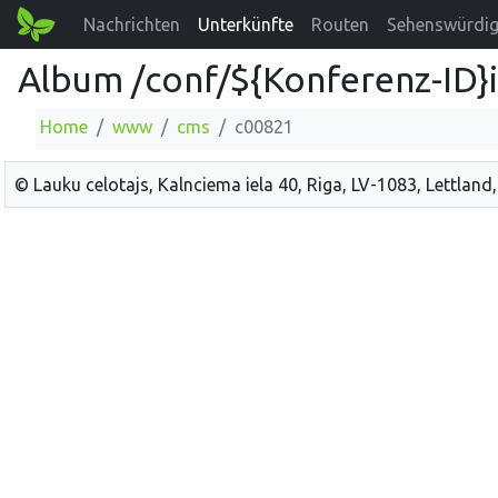
Nachrichten
Unterkünfte
Routen
Sehenswürdig
Album /conf/${Konferenz-ID}
Home
www
cms
c00821
© Lauku celotajs, Kalnciema iela 40, Riga, LV-1083, Lettland,