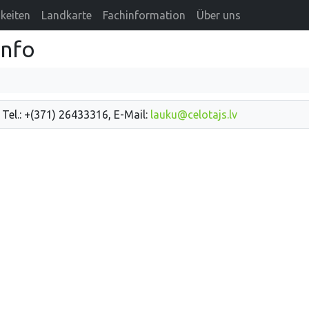
keiten
Landkarte
Fachinformation
Über uns
info
 Tel.: +(371) 26433316, E-Mail:
lauku@celotajs.lv