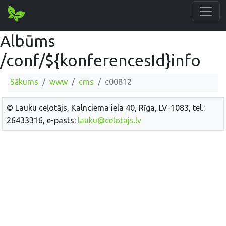
Albūms
/conf/${konferencesId}info
Sākums
www
cms
c00812
© Lauku ceļotājs, Kalnciema iela 40, Rīga, LV-1083, tel.:
26433316, e-pasts:
lauku@celotajs.lv