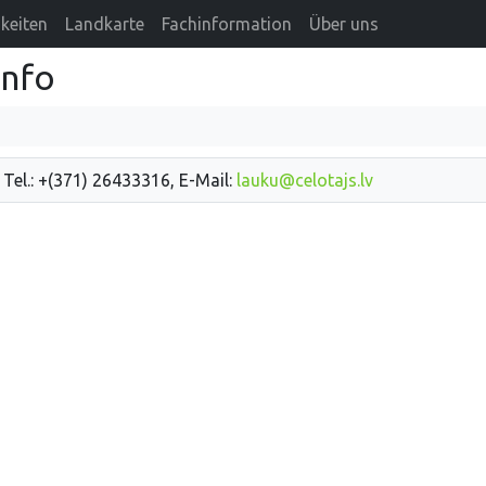
keiten
Landkarte
Fachinformation
Über uns
info
 Tel.: +(371) 26433316, E-Mail:
lauku@celotajs.lv