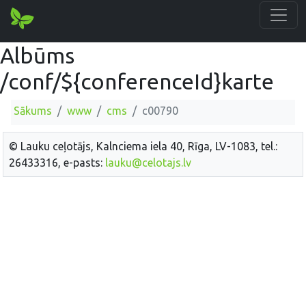
Albūms
/conf/${conferenceId}karte
Sākums
www
cms
c00790
© Lauku ceļotājs, Kalnciema iela 40, Rīga, LV-1083, tel.:
26433316, e-pasts:
lauku@celotajs.lv