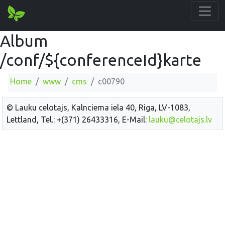
Album
/conf/${conferenceId}karte
Home
www
cms
c00790
© Lauku celotajs, Kalnciema iela 40, Riga, LV-1083,
Lettland, Tel.: +(371) 26433316, E-Mail:
lauku@celotajs.lv