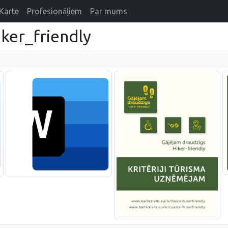
Karte
Profesionāļiem
Par mums
iker_friendly