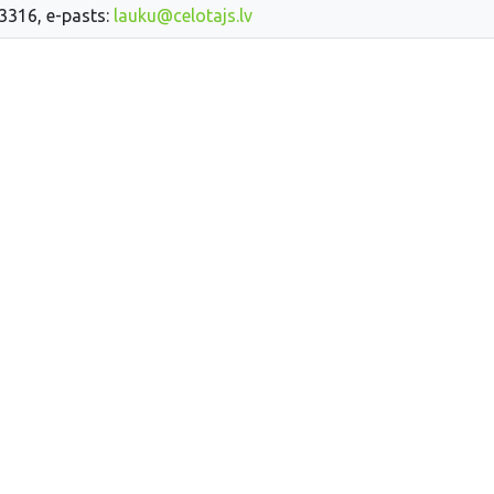
33316, e-pasts:
lauku@celotajs.lv