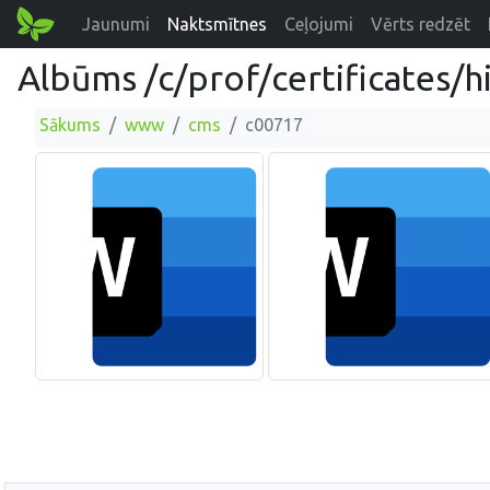
Jaunumi
Naktsmītnes
Ceļojumi
Vērts redzēt
Albūms /c/prof/certificates/h
Sākums
www
cms
c00717