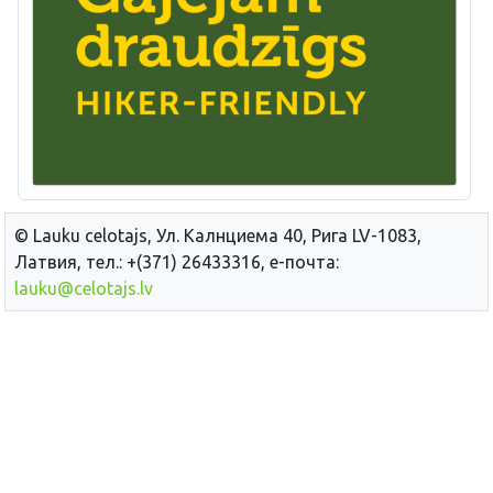
© Lauku сelotajs, Ул. Калнциема 40, Рига LV-1083,
Латвия, тел.: +(371) 26433316, е-почта:
lauku@celotajs.lv