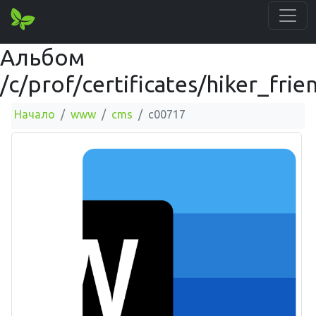
Альбом
/c/prof/certificates/hiker_frie
Начало
www
cms
c00717