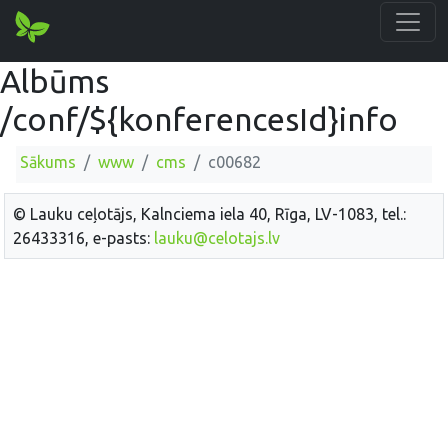
Albūms
/conf/${konferencesId}info
Sākums
www
cms
c00682
© Lauku ceļotājs, Kalnciema iela 40, Rīga, LV-1083, tel.:
26433316, e-pasts:
lauku@celotajs.lv