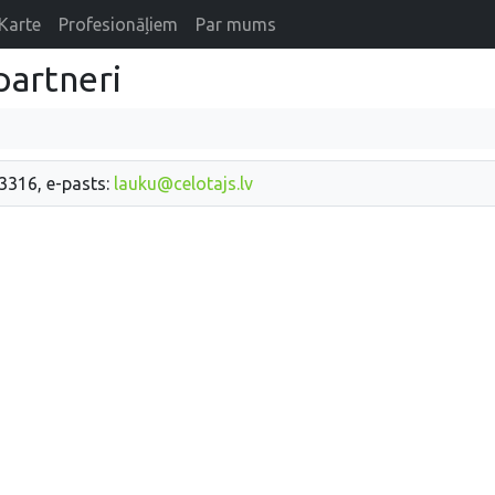
Karte
Profesionāļiem
Par mums
partneri
33316, e-pasts:
lauku@celotajs.lv